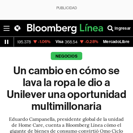
PUBLICIDAD
Ingresar
-1.06%
Visa
-0.28%
MercadoLibre
+1
378
368.54
1,924.95
NEGOCIOS
Un cambio en cómo se
lava la ropa le dio a
Unilever una oportunidad
multimillonaria
Eduardo Campanella, presidente global de la unidad
de Home Care, cuenta a Bloomberg Línea cómo el
gigante de bienes de consumo convirtió Omo Ciclo