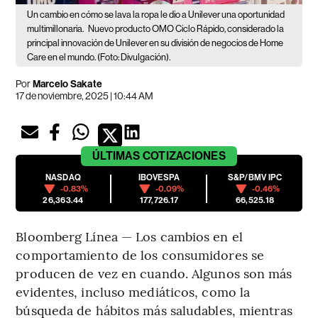
Un cambio en cómo se lava la ropa le dio a Unilever una oportunidad
multimillonaria.
Nuevo producto OMO Ciclo Rápido, considerado la
principal innovación de Unilever en su división de negocios de Home
Care en el mundo. (Foto: Divulgación).
Por
Marcelo Sakate
17 de noviembre, 2025 | 10:44 AM
ÚLTIMAS
COTIZACIONES
NASDAQ
IBOVESPA
S&P/BMV IPC
-0.83%
-0.09%
-0.46%
26,363.44
177,726.17
66,525.18
Bloomberg Línea — Los cambios en el
comportamiento de los consumidores se
producen de vez en cuando. Algunos son más
evidentes, incluso mediáticos, como la
búsqueda de hábitos más saludables, mientras