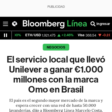
PUBLICIDAD
Ingresar
ETH/USD
+2.46%
Visa
-0.28%
MercadoLi
1,921.475
368.54
NEGOCIOS
El servicio local que llevó
Unilever a ganar €1.000
millones con la marca
Omo en Brasil
El país es el segundo mayor mercado de la marca y
espera crecer con una red de hasta 50.000
lavanderías, dijo a Bloomberg Línea Marcelo Costa,