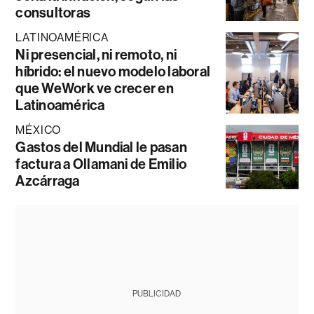
consultoras
LATINOAMÉRICA
Ni presencial, ni remoto, ni
híbrido: el nuevo modelo laboral
que WeWork ve crecer en
Latinoamérica
MÉXICO
Gastos del Mundial le pasan
factura a Ollamani de Emilio
Azcárraga
PUBLICIDAD