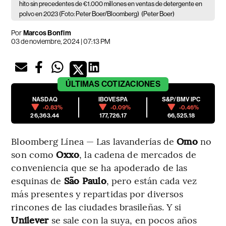
hito sin precedentes de €1.000 millones en ventas de detergente en
polvo en 2023 (Foto: Peter Boer/Bloomberg)
(Peter Boer)
Por
Marcos Bonfim
03 de noviembre, 2024 | 07:13 PM
ÚLTIMAS
COTIZACIONES
NASDAQ
IBOVESPA
S&P/BMV IPC
-0.83%
-0.09%
-0.46%
26,363.44
177,726.17
66,525.18
Bloomberg Línea — Las lavanderías de
Omo
no
son como
Oxxo
, la cadena de mercados de
conveniencia que se ha apoderado de las
esquinas de
São Paulo
, pero están cada vez
más presentes y repartidas por diversos
rincones de las ciudades brasileñas. Y si
Unilever
se sale con la suya, en pocos años