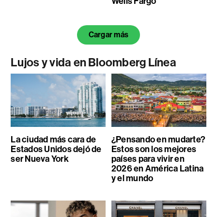
Wells Fargo
Cargar más
Lujos y vida en Bloomberg Línea
La ciudad más cara de
¿Pensando en mudarte?
Estados Unidos dejó de
Estos son los mejores
ser Nueva York
países para vivir en
2026 en América Latina
y el mundo