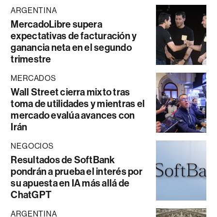
ARGENTINA
MercadoLibre supera
expectativas de facturación y
ganancia neta en el segundo
trimestre
MERCADOS
Wall Street cierra mixto tras
toma de utilidades y mientras el
mercado evalúa avances con
Irán
NEGOCIOS
Resultados de SoftBank
pondrán a prueba el interés por
su apuesta en IA más allá de
ChatGPT
ARGENTINA