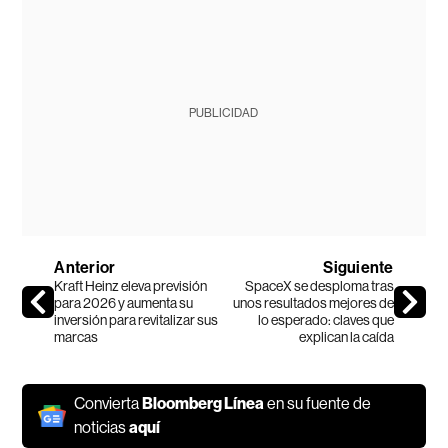
PUBLICIDAD
Anterior
Siguiente
Kraft Heinz eleva previsión
SpaceX se desploma tras
para 2026 y aumenta su
unos resultados mejores de
inversión para revitalizar sus
lo esperado: claves que
marcas
explican la caída
Convierta
Bloomberg Línea
en su fuente de
noticias
aquí