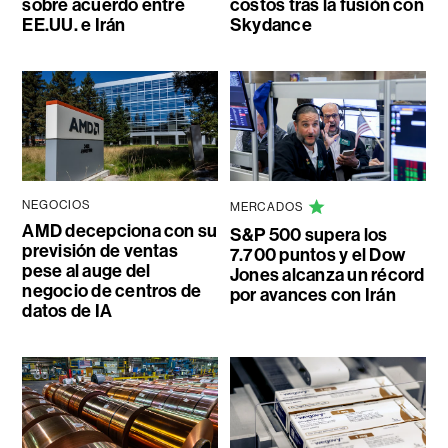
sobre acuerdo entre
costos tras la fusión con
EE.UU. e Irán
Skydance
NEGOCIOS
MERCADOS
AMD decepciona con su
S&P 500 supera los
previsión de ventas
7.700 puntos y el Dow
pese al auge del
Jones alcanza un récord
negocio de centros de
por avances con Irán
datos de IA