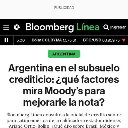
PUBLICIDAD
Ingresar
Dólar CCL BYMA
BTC/USD
-0.52%
ET
00
1,575.61
63,959.75
ARGENTINA
Argentina en el subsuelo
crediticio: ¿qué factores
mira Moody’s para
mejorarle la nota?
Bloomberg Línea consultó a la oficial de crédito senior
para Latinoamérica de la calificadora estadounidense,
Ariane Ortiz-Bollin. ¿Qué dijo sobre Brasil, México y