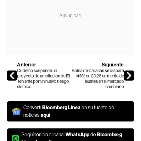
PUBLICIDAD
Anterior
Siguiente
Codelco suspende un
Bolsa de Caracas se dispara
proyecto de ampliación de El
146% en 2026 en medio de
Teniente por un nuevo riesgo
ajustes en el mercado
sísmico
cambiario
Convertí
Bloomberg Línea
en su fuente de
noticias
aquí
Seguínos en el canal
WhatsApp
de
Bloomberg