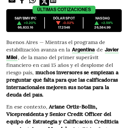
ÚLTIMAS
COTIZACIONES
S&P/BMV IPC
DÓLAR SPOT
NASDAQ
+0.20%
-0.02%
+2.59%
66,833.16
17.2546
26,584.99
Buenos Aires — Mientras el programa de
estabilización avanza en la
de
Argentina
Javier
, de la mano del primer superávit
Milei
financiero en casi 15 años y el desplome del
riesgo país,
muchos inversores se empiezan a
preguntar qué falta para que las calificadoras
internacionales mejoren sus notas para la
deuda del país.
En ese contexto,
Ariane Ortiz-Bollin,
Vicepresidenta y Senior Credit Officer del
equipo de Estrategia y Calificación Crediticia