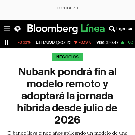
PUBLICIDAD
Ingresar
13%
ETH/USD
-0.19%
Visa
+0.52%
Mercad
1,902.23
370.47
NEGOCIOS
Nubank pondrá fin al
modelo remoto y
adoptará la jornada
híbrida desde julio de
2026
El banco lleva cinco años aplicando un modelo de una