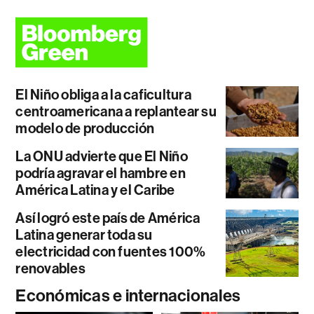
El Niño obliga a la caficultura
centroamericana a replantear su
modelo de producción
La ONU advierte que El Niño
podría agravar el hambre en
América Latina y el Caribe
Así logró este país de América
Latina generar toda su
electricidad con fuentes 100%
renovables
Económicas e internacionales