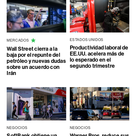
ESTADOS UNIDOS
MERCADOS
Productividad laboral de
Wall Street cierra a la
EE.UU. acelera más de
baja por el repunte del
lo esperado en el
petróleo y nuevas dudas
segundo trimestre
sobre un acuerdo con
Irán
NEGOCIOS
NEGOCIOS
SoftBank obtiene un
Warner Bros. reduce sus