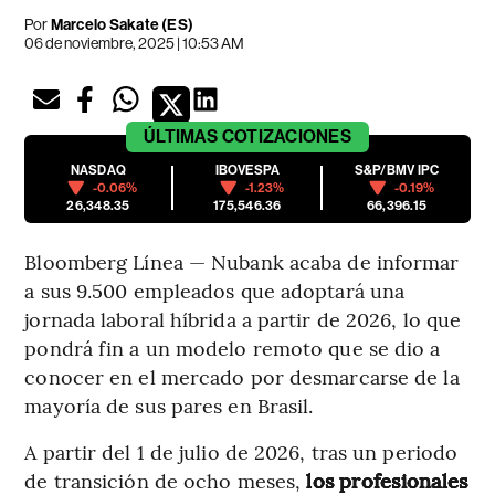
Por
Marcelo Sakate (ES)
06 de noviembre, 2025 | 10:53 AM
ÚLTIMAS
COTIZACIONES
NASDAQ
IBOVESPA
S&P/BMV IPC
-0.06%
-1.23%
-0.19%
26,348.35
175,546.36
66,396.15
Bloomberg Línea — Nubank acaba de informar
a sus 9.500 empleados que adoptará una
jornada laboral híbrida a partir de 2026, lo que
pondrá fin a un modelo remoto que se dio a
conocer en el mercado por desmarcarse de la
mayoría de sus pares en Brasil.
A partir del 1 de julio de 2026, tras un periodo
de transición de ocho meses,
los profesionales