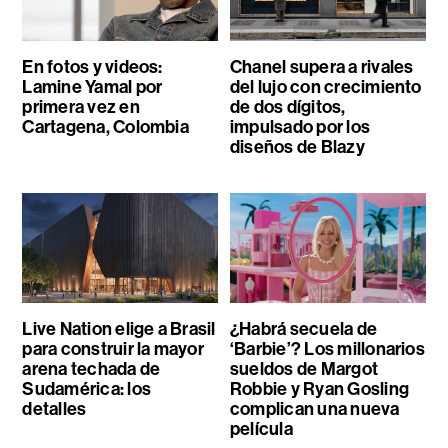
En fotos y videos:
Chanel supera a rivales
Lamine Yamal por
del lujo con crecimiento
primera vez en
de dos dígitos,
Cartagena, Colombia
impulsado por los
diseños de Blazy
Live Nation elige a Brasil
¿Habrá secuela de
para construir la mayor
‘Barbie’? Los millonarios
arena techada de
sueldos de Margot
Sudamérica: los
Robbie y Ryan Gosling
detalles
complican una nueva
película