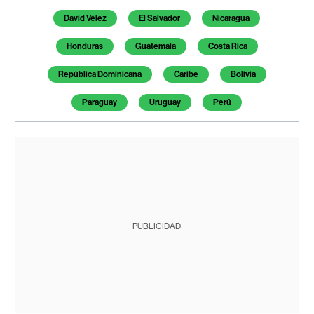
David Vélez
El Salvador
Nicaragua
Honduras
Guatemala
Costa Rica
República Dominicana
Caribe
Bolivia
Paraguay
Uruguay
Perú
PUBLICIDAD