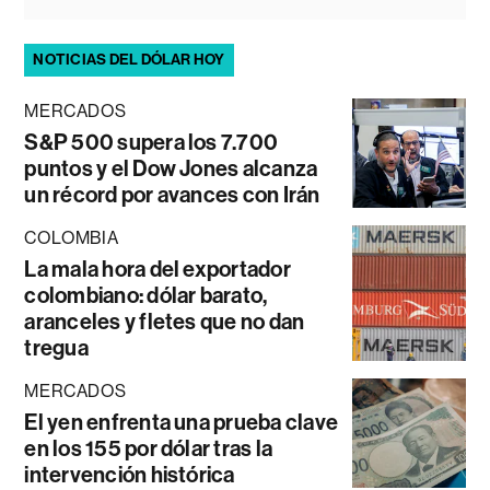
NOTICIAS DEL DÓLAR HOY
MERCADOS
S&P 500 supera los 7.700
puntos y el Dow Jones alcanza
un récord por avances con Irán
COLOMBIA
La mala hora del exportador
colombiano: dólar barato,
aranceles y fletes que no dan
tregua
MERCADOS
El yen enfrenta una prueba clave
en los 155 por dólar tras la
intervención histórica