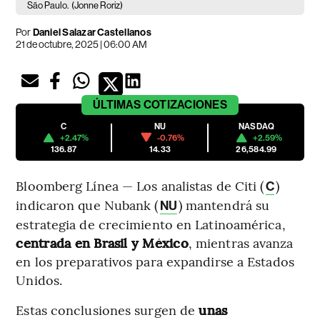
São Paulo.
(Jonne Roriz)
Por
Daniel Salazar Castellanos
21 de octubre, 2025 | 06:00 AM
ÚLTIMAS
COTIZACIONES
C
NU
NASDAQ
+2.47%
-0.76%
+2.59%
136.87
14.33
26,584.99
Bloomberg Línea — Los analistas de Citi (
)
C
indicaron que Nubank (
) mantendrá su
NU
estrategia de crecimiento en Latinoamérica,
centrada en Brasil y México
, mientras avanza
en los preparativos para expandirse a Estados
Unidos.
Estas conclusiones surgen de
unas