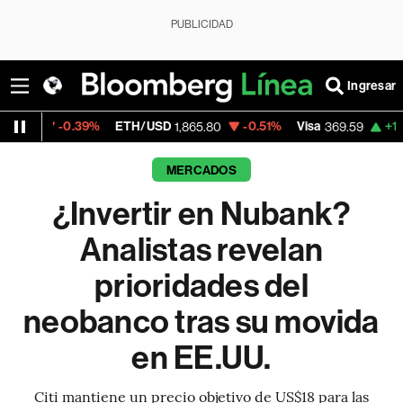
PUBLICIDAD
Ingresar
ETH/USD
-0.51%
Visa
+1.07%
MercadoLi
1,865.80
369.59
MERCADOS
¿Invertir en Nubank?
Analistas revelan
prioridades del
neobanco tras su movida
en EE.UU.
Citi mantiene un precio objetivo de US$18 para las