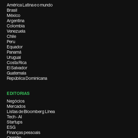
América Latina e o mundo
Brasil
México
Argentina
Colombia
Venezuela
Chile
Peru
Equador
Panamá
Uruguai
Costa Rica
El Salvador
Guatemala
República Dominicana
EDITORIAS
Negócios
Mercados
Listas de Bloomberg Línea
Tech - AI
Startups
ESG
Finanças pessoais
Opinião