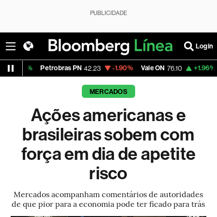
PUBLICIDADE
Login
6%
Petrobras PN
-1.90%
Vale ON
+1.96%
Itaú P
42.23
76.10
MERCADOS
Ações americanas e
brasileiras sobem com
força em dia de apetite
risco
Mercados acompanham comentários de autoridades
de que pior para a economia pode ter ficado para trás