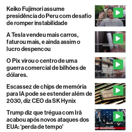
Keiko Fujimori assume
presidência do Peru com desafio
de romper instabilidade
A Tesla vendeu mais carros,
faturou mais, e ainda assim o
lucro despencou
O Pix virou o centro de uma
guerra comercial de bilhões de
dólares.
Escassez de chips de memória
para IA pode se estender além de
2030, diz CEO da SK Hynix
Trump diz que trégua com Irã
acabou após novos ataques dos
EUA: ‘perda de tempo'