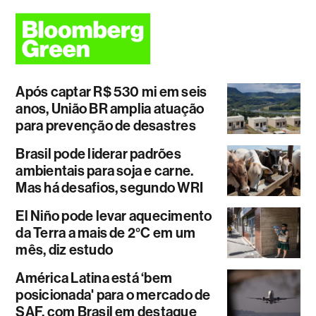
Após captar R$ 530 mi em seis
anos, União BR amplia atuação
para prevenção de desastres
Brasil pode liderar padrões
ambientais para soja e carne.
Mas há desafios, segundo WRI
El Niño pode levar aquecimento
da Terra a mais de 2°C em um
mês, diz estudo
América Latina está ‘bem
posicionada' para o mercado de
SAF, com Brasil em destaque