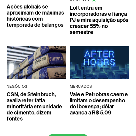
Ações globais se
Loft entra em
aproximam de máximas
incorporadoras e fiança
históricas com
PJ e mira aquisição após
temporada de balanços
crescer 55% no
semestre
NEGÓCIOS
MERCADOS
CSN, de Steinbruch,
Vale e Petrobras caem e
avalia reter fatia
limitam o desempenho
minoritária em unidade
do Ibovespa; dólar
de cimento, dizem
avança a R$ 5,09
fontes