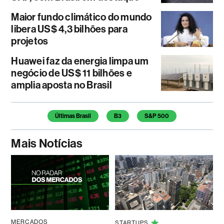
Maior fundo climático do mundo
libera US$ 4,3 bilhões para
projetos
Huawei faz da energia limpa um
negócio de US$ 11 bilhões e
amplia aposta no Brasil
Temas deste artigo
Últimas Brasil
B3
S&P 500
Mais Notícias
MERCADOS
STARTUPS