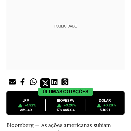
PUBLICIDADE
ÚLTIMAS
COTAÇÕES
JPM
IBOVESPA
DÓLAR
+1.92%
+0.26%
+0.28%
359.40
178,465.04
5.1021
Bloomberg — As ações americanas subiam