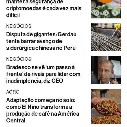
manter a segurança de
criptomoedas é cada vez mais
difícil
NEGÓCIOS
Disputa de gigantes: Gerdau
tenta barrar avanço de
siderúrgica chinesa no Peru
NEGÓCIOS
Bradesco se vê ‘um passo à
frente’ de rivais para lidar com
inadimplência, diz CEO
AGRO
Adaptação começa no solo:
como El Niño transforma a
produção de café na América
Central