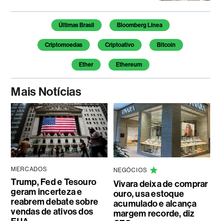
Temas deste artigo
Últimas Brasil
Bloomberg Línea
Criptomoedas
Criptoativo
Bitcoin
Ether
Ethereum
Mais Notícias
MERCADOS
NEGÓCIOS
Trump, Fed e Tesouro
Vivara deixa de comprar
geram incerteza e
ouro, usa estoque
reabrem debate sobre
acumulado e alcança
vendas de ativos dos
margem recorde, diz