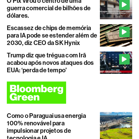
O Pix virou o centro de uma
guerra comercial de bilhões de
dólares.
Escassez de chips de memória
para IA pode se estender além de
2030, diz CEO da SK Hynix
Trump diz que trégua com Irã
acabou após novos ataques dos
EUA: ‘perda de tempo'
Como o Paraguai usa energia
100% renovável para
impulsionar projetos de
tecnologia e IA