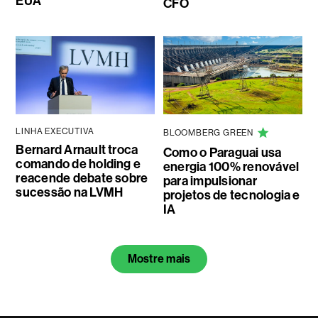
EUA
CFO
LINHA EXECUTIVA
BLOOMBERG GREEN
Bernard Arnault troca
Como o Paraguai usa
comando de holding e
energia 100% renovável
reacende debate sobre
para impulsionar
sucessão na LVMH
projetos de tecnologia e
IA
Mostre mais