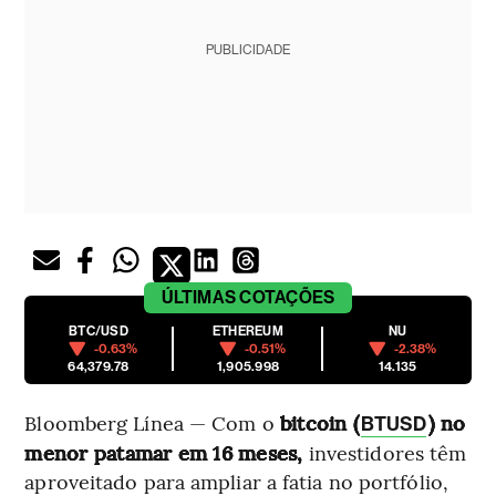
PUBLICIDADE
ÚLTIMAS
COTAÇÕES
BTC/USD
ETHEREUM
NU
-0.63%
-0.51%
-2.38%
64,379.78
1,905.998
14.135
Bloomberg Línea — Com o
bitcoin (
) no
BTUSD
menor patamar em 16 meses,
investidores têm
aproveitado para ampliar a fatia no portfólio,