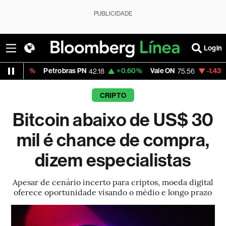
PUBLICIDADE
Login
Petrobras PN
+0.60%
Vale ON
-1.43%
Itaú PN
42.18
75.56
42
CRIPTO
Bitcoin abaixo de US$ 30
mil é chance de compra,
dizem especialistas
Apesar de cenário incerto para criptos, moeda digital
oferece oportunidade visando o médio e longo prazo