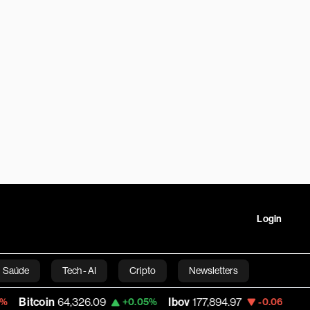
Login
Saúde
Tech - AI
Cripto
Newsletters
in
64,326.09
Ibov
177,894.97
Petrobras
+0.05%
-0.06%
tartups
Linha Executiva
Opinião
Vídeos