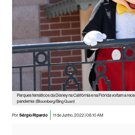
Parques temáticos da Disney na Califórnia e na Flórida voltam a rece
pandemia
(Bloomberg/Bing Guan)
Por
Sérgio Ripardo
11 de Junho, 2022 | 08:10 AM