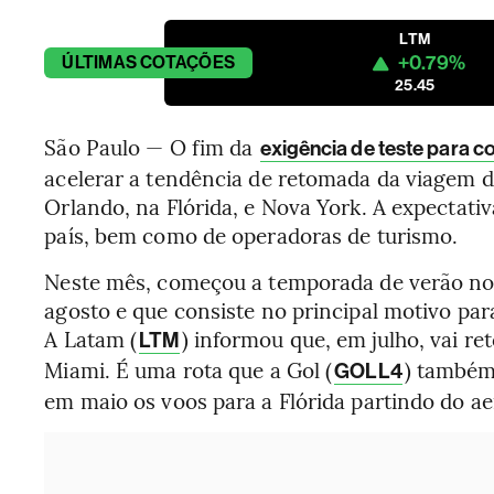
LTM
+0.79%
ÚLTIMAS
COTAÇÕES
25.45
São Paulo — O fim da
exigência de teste para c
acelerar a tendência de retomada da viagem d
Orlando, na Flórida, e Nova York. A expectat
país, bem como de operadoras de turismo.
Neste mês, começou a temporada de verão no h
agosto e que consiste no principal motivo pa
A Latam (
) informou que, em julho, vai re
LTM
Miami. É uma rota que a Gol (
) também 
GOLL4
em maio os voos para a Flórida partindo do aer