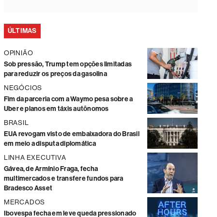
ÚLTIMAS
OPINIÃO
Sob pressão, Trump tem opções limitadas
para reduzir os preços da gasolina
NEGÓCIOS
Fim da parceria com a Waymo pesa sobre a
Uber e planos em táxis autônomos
BRASIL
EUA revogam visto de embaixadora do Brasil
em meio a disputa diplomática
LINHA EXECUTIVA
Gávea, de Armínio Fraga, fecha
multimercados e transfere fundos para
Bradesco Asset
MERCADOS
Ibovespa fecha em leve queda pressionado