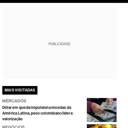
tura
PUBLICIDADE
MAIS VISITADAS
MERCADOS
Dólar em queda impulsiona moedas da
América Latina; peso colombiano lidera
valorização
NEGÓCIOS