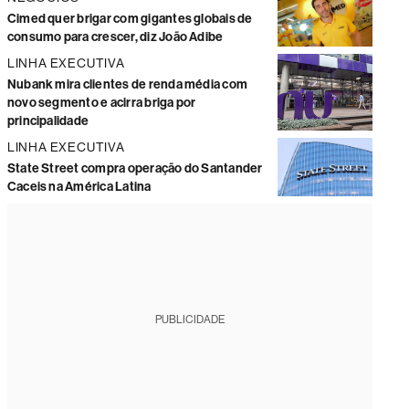
Cimed quer brigar com gigantes globais de
consumo para crescer, diz João Adibe
LINHA EXECUTIVA
Nubank mira clientes de renda média com
novo segmento e acirra briga por
principalidade
LINHA EXECUTIVA
State Street compra operação do Santander
Caceis na América Latina
PUBLICIDADE