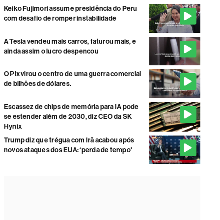
Keiko Fujimori assume presidência do Peru
com desafio de romper instabilidade
A Tesla vendeu mais carros, faturou mais, e
ainda assim o lucro despencou
O Pix virou o centro de uma guerra comercial
de bilhões de dólares.
Escassez de chips de memória para IA pode
se estender além de 2030, diz CEO da SK
Hynix
Trump diz que trégua com Irã acabou após
novos ataques dos EUA: ‘perda de tempo'