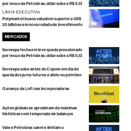
por recuo da Petrobras; dólar sobe a R$ 5,13
LINHA EXECUTIVA
Polymarket busca valuation superior a US$
20 bilhões em nova rodada de investimento
MERCADOS
Ibovespa fecha em leve queda pressionado
por recuo da Petrobras; dólar sobe a R$ 5,13
Ibovespa sobe antes do Copom em dia de
queda dos juros futuros e alívio no petróleo
O avanço da Loft nas incorporadoras
Ações globais se aproximam de máximas
históricas com temporada de balanços
Vale e Petrobras caem e limitam o