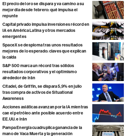
El precio del oro se dispara y va camino a su
mejor día desde febrero: qué impulsa el
repunte
Capital privado impulsa inversiones récord en
IA en América Latina y otros mercados
emergentes
SpaceX se desploma tras unos resultados
mejores de lo esperado: claves que explican
la caída
S&P 500 marca un récord tras sólidos
resultados corporativos y el optimismo
alrededor de Irán
Citadel, de Griffin, se dispara 5,9% en julio
tras compra de activos de Situational
Awareness
Acciones asiáticas avanzan por la IA mientras
cae el petróleo ante posible acuerdo entre
EE.UU. e Irán
Pampa Energía cuadruplica ganancia de la
mano de Vaca Muerta y la generación