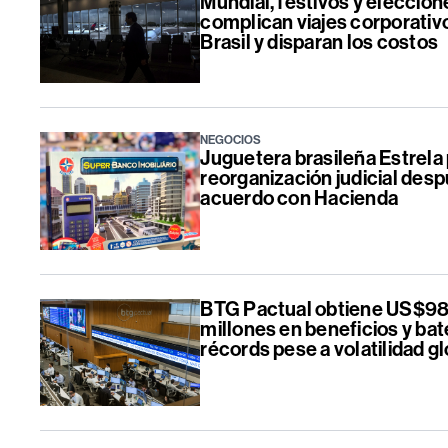
Mundial, festivos y eleccion
complican viajes corporativ
Brasil y disparan los costos
NEGOCIOS
Juguetera brasileña Estrela
reorganización judicial des
acuerdo con Hacienda
BTG Pactual obtiene US$9
millones en beneficios y bat
récords pese a volatilidad g