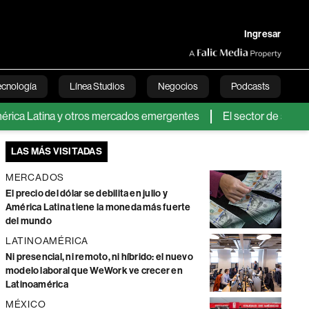
Ingresar
ecnología
Línea Studios
Negocios
Podcasts
a Latina y otros mercados emergentes
El sector de servicios en
English
LAS MÁS VISITADAS
MERCADOS
El precio del dólar se debilita en julio y
América Latina tiene la moneda más fuerte
del mundo
LATINOAMÉRICA
Ni presencial, ni remoto, ni híbrido: el nuevo
modelo laboral que WeWork ve crecer en
Latinoamérica
MÉXICO