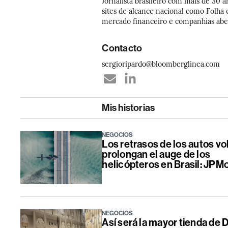
Jornalista brasileiro com mais de 30
sites de alcance nacional como Folha 
mercado financeiro e companhias aber
Contacto
sergioripardo@bloomberglinea.com
Mis historias
NEGOCIOS
Los retrasos de los autos v
prolongan el auge de los
helicópteros en Brasil: JPM
NEGOCIOS
Así será la mayor tienda de D