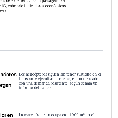
 anos de experiência, com passagem por
e R7, cobrindo indicadores econômicos,
tas.
oladores
Los helicópteros siguen sin tener sustituto en el
transporte ejecutivo brasileño, en un mercado
con una demanda resistente, según señala un
organ
informe del banco.
ior en
La marca francesa ocupa casi 1.000 m² en el