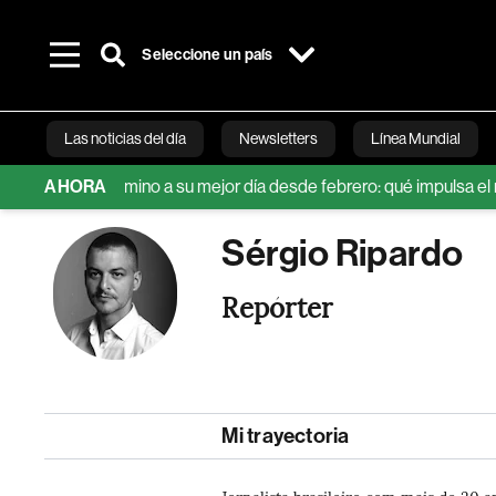
Seleccione un país
Las noticias del día
Newsletters
Línea Mundial
para y va camino a su mejor día desde febrero: qué impulsa el repunt
AHORA
Bloomberg 
Sérgio Ripardo
Repórter
Mi trayectoria