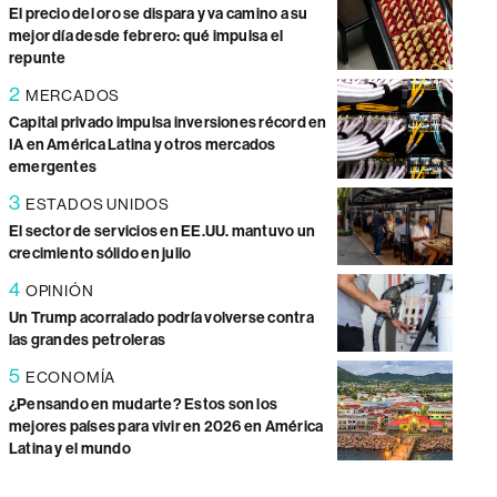
El precio del oro se dispara y va camino a su
mejor día desde febrero: qué impulsa el
repunte
2
MERCADOS
Capital privado impulsa inversiones récord en
IA en América Latina y otros mercados
emergentes
3
ESTADOS UNIDOS
El sector de servicios en EE.UU. mantuvo un
crecimiento sólido en julio
4
OPINIÓN
Un Trump acorralado podría volverse contra
las grandes petroleras
5
ECONOMÍA
¿Pensando en mudarte? Estos son los
mejores países para vivir en 2026 en América
Latina y el mundo