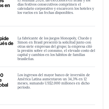
es
El Mundial 2026, las elecciones en Brasil y los
días festivos consecutivos comprimen el
os en
calendario corporativo y encarecen los hoteles y
los vuelos en las fechas disponibles.
 pide
La fabricante de los juegos Monopoly, Cluedo y
Simon en Brasil presentó la solicitud junto con
pués de
otras siete empresas del grupo; la empresa citó
la presión sobre el consumo, el elevado costo del
capital y cambios en los hábitos de familias
brasileñas.
80
Los ingresos del mayor banco de inversión de
América Latina aumentaron un 34,3% en 12
e
meses, sumando US$2.000 millones en dicho
lobal
periodo.