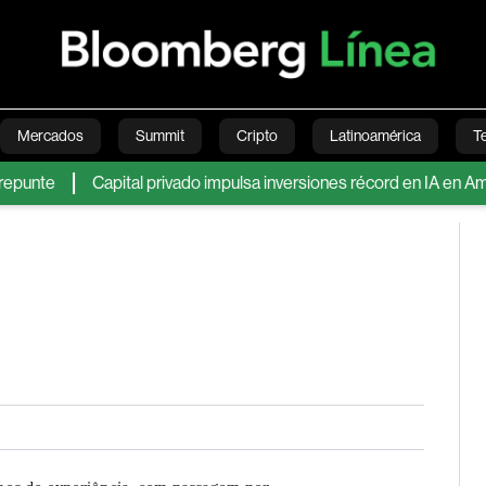
Mercados
Summit
Cripto
Latinoamérica
T
e
Capital privado impulsa inversiones récord en IA en Améric
Green
Economía
Estilo de vida
Mundo
Videos