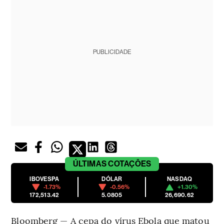
PUBLICIDADE
ÚLTIMAS
COTAÇÕES
IBOVESPA
DÓLAR
NASDAQ
-1.73%
-0.56%
+1.30%
172,513.42
5.0805
26,690.62
Bloomberg — A cepa do vírus Ebola que matou