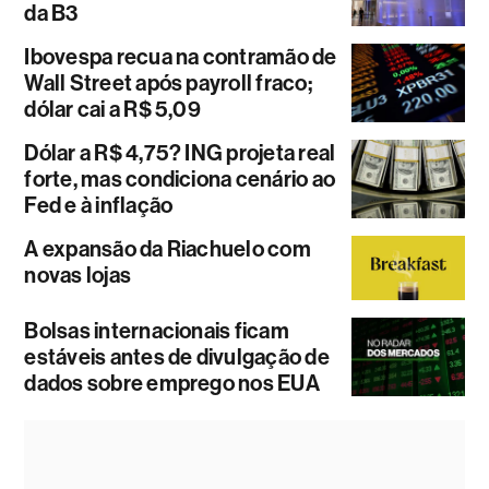
da B3
Ibovespa recua na contramão de
Wall Street após payroll fraco;
dólar cai a R$ 5,09
Dólar a R$ 4,75? ING projeta real
forte, mas condiciona cenário ao
Fed e à inflação
A expansão da Riachuelo com
novas lojas
Bolsas internacionais ficam
estáveis antes de divulgação de
dados sobre emprego nos EUA