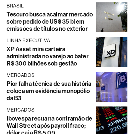
BRASIL
Tesouro busca acalmar mercado
sobre pedido de US$ 35 bi em
emissões de títulos no exterior
LINHA EXECUTIVA
XP Asset mira carteira
administrada no varejo ao bater
R$ 300 bilhões sob gestão
MERCADOS
Pior falha técnica de sua história
coloca em evidência monopólio
da B3
MERCADOS
Ibovespa recua na contramão de
Wall Street após payroll fraco;
dólar cai a R$ 5,09