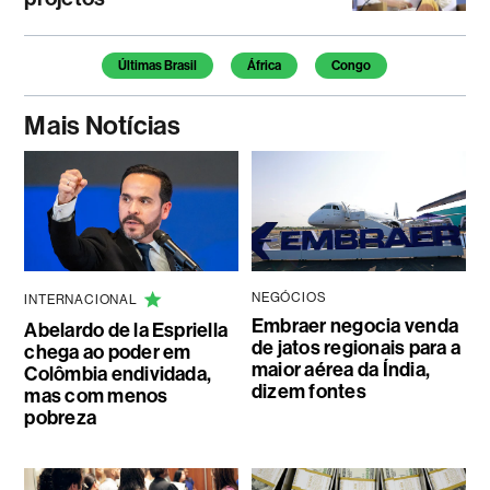
Temas deste artigo
Últimas Brasil
África
Congo
Mais Notícias
NEGÓCIOS
INTERNACIONAL
Embraer negocia venda
Abelardo de la Espriella
de jatos regionais para a
chega ao poder em
maior aérea da Índia,
Colômbia endividada,
dizem fontes
mas com menos
pobreza