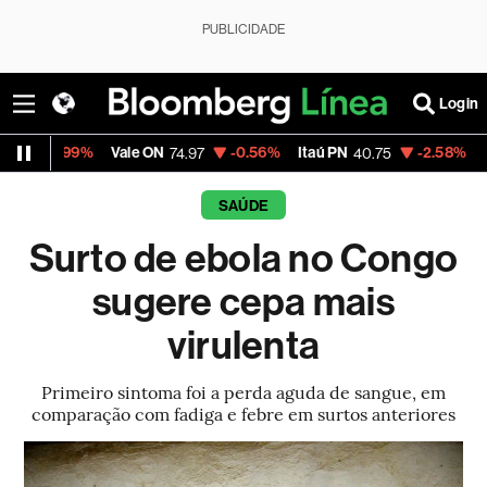
PUBLICIDADE
Login
9%
Vale ON
-0.56%
Itaú PN
-2.58%
Magalu
74.97
40.75
4.4
SAÚDE
Surto de ebola no Congo
sugere cepa mais
virulenta
Primeiro sintoma foi a perda aguda de sangue, em
comparação com fadiga e febre em surtos anteriores