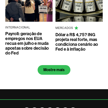
INTERNACIONAL
MERCADOS
Payroll: geração de
Dólar a R$ 4,75? ING
empregos nos EUA
projeta real forte, mas
recua em julho e muda
condiciona cenário ao
apostas sobre decisão
Fed e à inflação
do Fed
Mostre mais