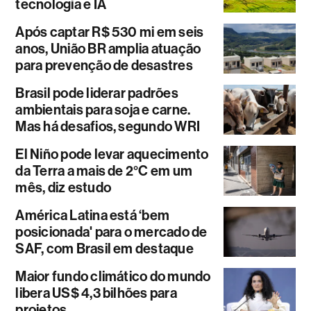
tecnologia e IA
Após captar R$ 530 mi em seis
anos, União BR amplia atuação
para prevenção de desastres
Brasil pode liderar padrões
ambientais para soja e carne.
Mas há desafios, segundo WRI
El Niño pode levar aquecimento
da Terra a mais de 2°C em um
mês, diz estudo
América Latina está ‘bem
posicionada' para o mercado de
SAF, com Brasil em destaque
Maior fundo climático do mundo
libera US$ 4,3 bilhões para
projetos