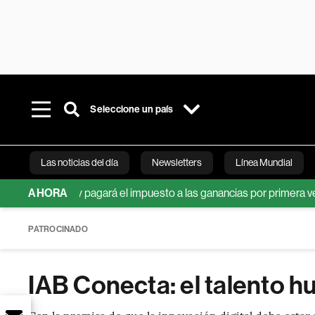
Seleccione un país
Las noticias del día
Newsletters
Línea Mundial
n verde y pagará el impuesto a las ganancias por primera vez en su 
AHORA
Bloomberg 
PATROCINADO
IAB Conecta: el talento hu