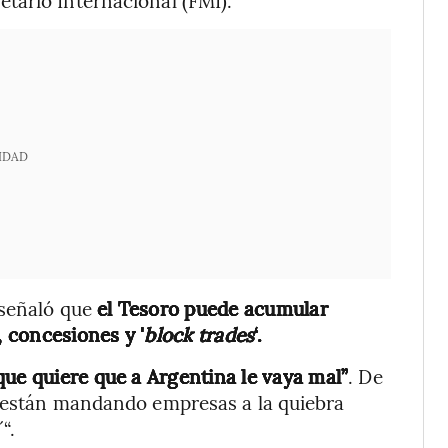
tario Internacional (FMI).
IDAD
 señaló que
el Tesoro puede acumular
, concesiones y '
block trades
‘.
que quiere que a Argentina le vaya mal”
. De
e están mandando empresas a la quiebra
“.