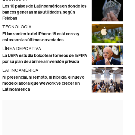
Los 10 países de Latinoamérica en donde los
bancos generan más utilidades, según
Felaban
TECNOLOGÍA
El lanzamiento del iPhone 18 está cerca y
estas son las últimas novedades
LÍNEA DEPORTIVA
La UEFA estudia boicotear torneos de la FIFA
por su plan de abrirse a inversión privada
LATINOAMÉRICA
Ni presencial, ni remoto, ni híbrido: el nuevo
modelo laboral que WeWork ve crecer en
Latinoamérica