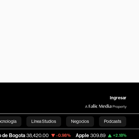
Ingresar
ecnología
Línea Studios
Negocios
Podcasts
8,420.00
Apple
309.89
USD COP
3,195.9
-0.98%
+2.18%
English