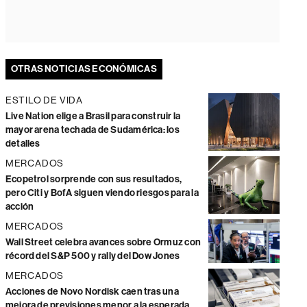
OTRAS NOTICIAS ECONÓMICAS
ESTILO DE VIDA
Live Nation elige a Brasil para construir la
mayor arena techada de Sudamérica: los
detalles
MERCADOS
Ecopetrol sorprende con sus resultados,
pero Citi y BofA siguen viendo riesgos para la
acción
MERCADOS
Wall Street celebra avances sobre Ormuz con
récord del S&P 500 y rally del Dow Jones
MERCADOS
Acciones de Novo Nordisk caen tras una
mejora de previsiones menor a la esperada