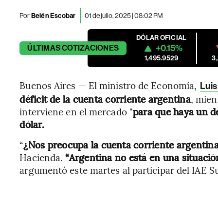
Por
Belén Escobar
01 de julio, 2025 | 08:02 PM
DÓLAR OFICIAL
+0.15%
ÚLTIMAS
COTIZACIONES
1,495.9529
3
Buenos Aires — El ministro de Economía,
Luis
déficit de la cuenta corriente argentina
, mien
interviene en el mercado "
para que haya un d
dólar.
“
¿Nos preocupa la cuenta corriente argentin
Hacienda.
“Argentina no está en una situació
argumentó este martes al participar del IAE 