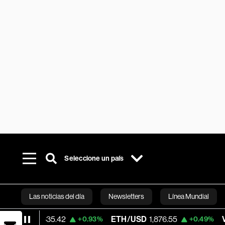
Seleccione un país
Las noticias del día
Newsletters
Línea Mundial
35.42
ETH/USD
1,876.55
Visa
370.73
+0.93%
+0.49%
Bloomberg 