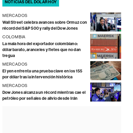
NOTICIAS DEL DÓLAR HOY
MERCADOS
Wall Street celebra avances sobre Ormuz con
récord del S&P 500 y rally del Dow Jones
COLOMBIA
La mala hora del exportador colombiano:
dólar barato, aranceles y fletes que no dan
tregua
MERCADOS
El yen enfrenta una prueba clave en los 155
por dólar tras la intervención histórica
MERCADOS
Dow Jones alcanza un récord mientras cae el
petróleo por señales de alivio desde Irán