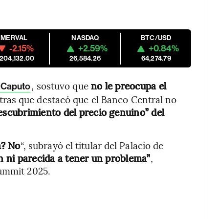
MERVAL
NASDAQ
BTC/USD
-2.15%
+2.59%
+0.84%
,204,132.00
26,584.26
64,274.79
, sostuvo que
no le preocupa el
 Caputo
tras que destacó que el Banco Central no
escubrimiento del precio genuino” del
a? No
“, subrayó el titular del Palacio de
n ni parecida a tener un problema”
,
Summit 2025.