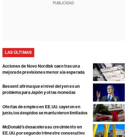
PUBLICIDAD
LAS ÚLTIMAS
Acciones de Novo Nordisk caen tras una
mejora de previsiones menor a la esperada
Bessent afirma que el nivel del yen es un
problema para Japón y otras monedas
Ofertas de empleo en EE.UU. cayeron en
junio; los despidos se mantuvieron limitados
McDonald’s desacelera su crecimiento en
EE.UU. por segundo trimestre consecutivo