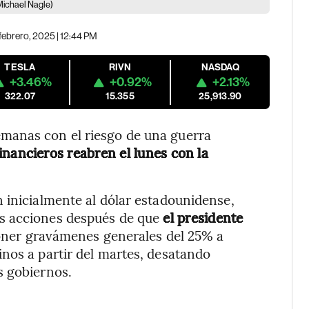
Michael Nagle)
febrero, 2025 | 12:44 PM
TESLA
RIVN
NASDAQ
+3.46%
+0.92%
+2.13%
322.07
15.355
25,913.90
manas con el riesgo de una guerra
inancieros reabren el lunes con la
 inicialmente al dólar estadounidense,
s acciones después de que
el presidente
ner gravámenes generales del 25% a
nos a partir del martes, desatando
s gobiernos.