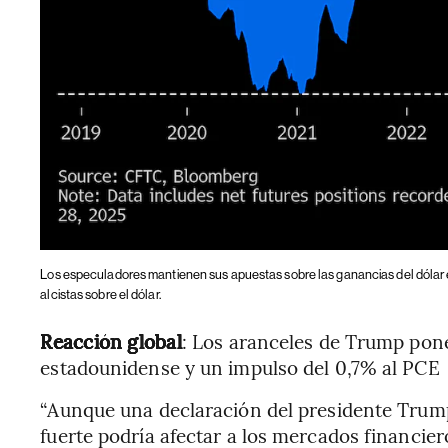
Los especuladores mantienen sus apuestas sobre las ganancias del dólar 
alcistas sobre el dólar.
Reacción global
: Los aranceles de Trump pone
estadounidense y un impulso del 0,7% al PCE
“Aunque una declaración del presidente Trum
fuerte podría afectar a los mercados financie