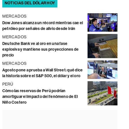
NOTICIAS DEL DÓLAR HOY
MERCADOS
Dow Jones alcanza un récord mientras cae el
petróleo por señales de alivio desde Irán
MERCADOS
Deutsche Bank ve al oro en una fase
explosiva y mantiene sus proyecciones de
precio
MERCADOS
Agosto pone a prueba a Wall Street: qué dice
la historia sobre el S&P 500, el dólar y el oro
PERÚ
Cómo las reservas de Perú podrían
amortiguar el impacto del fenómeno de El
Niño Costero