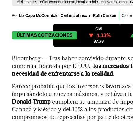
inicialmente al dólar estadounidense, impulsándolo a nuevos máximos.
(
Por
Liz Capo McCormick - Carter Johnson - Ruth Carson
02 de 
GM
-1.33%
ÚLTIMAS
COTIZACIONES
87.68
Bloomberg — Tras haber convivido durante se
comercial liderada por EE.UU.,
los mercados f
necesidad de enfrentarse a la realidad
.
Parece probable que los inversores favorezcan
impulsándolo a nuevos máximos, y rehúyan la
Donald Trump
cumpliera su amenaza de impo
Canadá y México y del 10% a los productos chi
compromisos de represalias por parte de otro