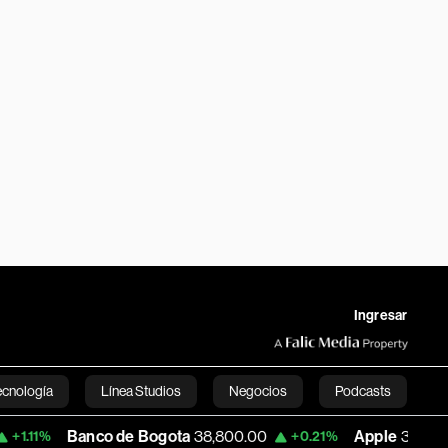
Ingresar
ecnología
Línea Studios
Negocios
Podcasts
Banco de Bogota
38,800.00
Apple
303.27
+0.21%
-1.74%
English