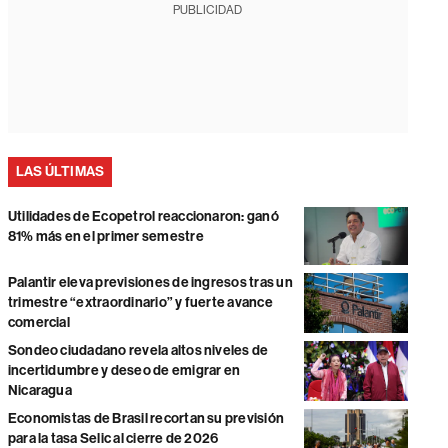
PUBLICIDAD
LAS ÚLTIMAS
Utilidades de Ecopetrol reaccionaron: ganó
81% más en el primer semestre
Palantir eleva previsiones de ingresos tras un
trimestre “extraordinario” y fuerte avance
comercial
Sondeo ciudadano revela altos niveles de
incertidumbre y deseo de emigrar en
Nicaragua
Economistas de Brasil recortan su previsión
para la tasa Selic al cierre de 2026