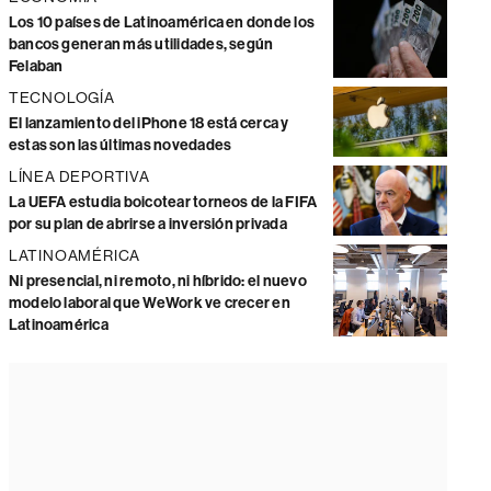
Los 10 países de Latinoamérica en donde los
bancos generan más utilidades, según
Felaban
TECNOLOGÍA
El lanzamiento del iPhone 18 está cerca y
estas son las últimas novedades
LÍNEA DEPORTIVA
La UEFA estudia boicotear torneos de la FIFA
por su plan de abrirse a inversión privada
LATINOAMÉRICA
Ni presencial, ni remoto, ni híbrido: el nuevo
modelo laboral que WeWork ve crecer en
Latinoamérica