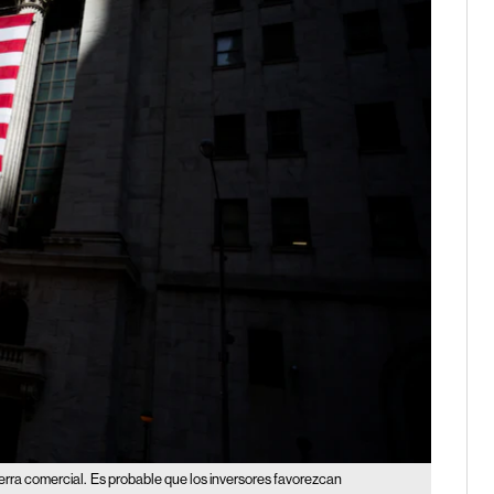
rra comercial.
Es probable que los inversores favorezcan