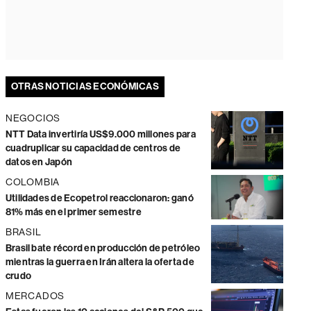
OTRAS NOTICIAS ECONÓMICAS
NEGOCIOS
NTT Data invertiría US$9.000 millones para
cuadruplicar su capacidad de centros de
datos en Japón
COLOMBIA
Utilidades de Ecopetrol reaccionaron: ganó
81% más en el primer semestre
BRASIL
Brasil bate récord en producción de petróleo
mientras la guerra en Irán altera la oferta de
crudo
MERCADOS