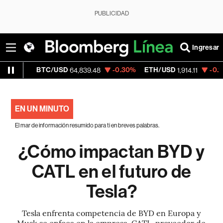
PUBLICIDAD
Ingresar
02%
BTC/USD
-0.30%
ETH/USD
-0.26%
64,839.48
1,914.11
EN UN MINUTO
El mar de información resumido para ti en breves palabras.
¿Cómo impactan BYD y
CATL en el futuro de
Tesla?
Tesla enfrenta competencia de BYD en Europa y
Musk se enfoca en la empresa. CATL, proveedor de