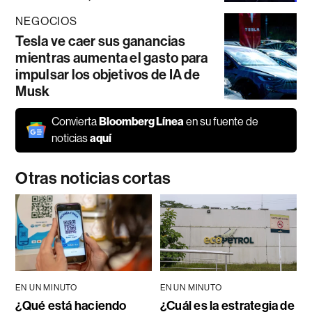
NEGOCIOS
Tesla ve caer sus ganancias
mientras aumenta el gasto para
impulsar los objetivos de IA de
Musk
Convierta
Bloomberg Línea
en su fuente de
noticias
aquí
Otras noticias cortas
EN UN MINUTO
EN UN MINUTO
¿Qué está haciendo
¿Cuál es la estrategia de