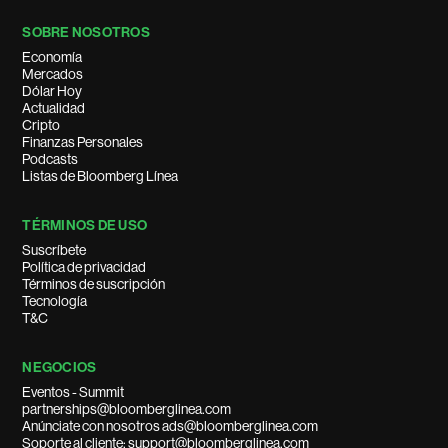
SOBRE NOSOTROS
Economía
Mercados
Dólar Hoy
Actualidad
Cripto
Finanzas Personales
Podcasts
Listas de Bloomberg Línea
TÉRMINOS DE USO
Suscríbete
Política de privacidad
Términos de suscripción
Tecnología
T&C
NEGOCIOS
Eventos - Summit
partnerships@bloomberglinea.com
Anúnciate con nosotros ads@bloomberglinea.com
Soporte al cliente: support@bloomberglinea.com