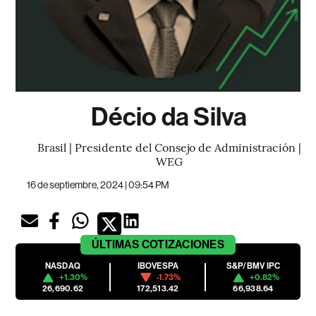
Décio da Silva
Brasil | Presidente del Consejo de Administración |
WEG
16 de septiembre, 2024 | 09:54 PM
ÚLTIMAS
COTIZACIONES
NASDAQ
IBOVESPA
S&P/BMV IPC
+1.30%
-1.73%
+0.82%
26,690.62
172,513.42
66,938.64