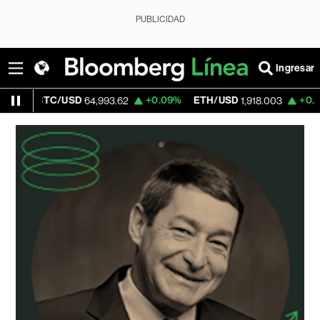
PUBLICIDAD
Ingresar
2%
BTC/USD
+0.09%
ETH/USD
+0.21%
64,993.62
1,918.003