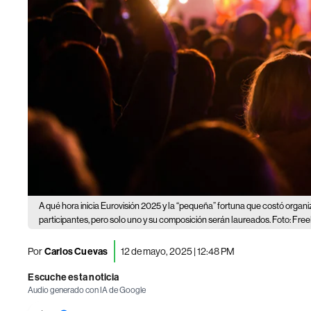
A qué hora inicia Eurovisión 2025 y la “pequeña” fortuna que costó organi
participantes, pero solo uno y su composición serán laureados. Foto: Free
Por
Carlos Cuevas
12 de mayo, 2025 | 12:48 PM
Escuche esta noticia
Audio generado con IA de Google