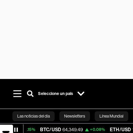
Seleccione un país
Las noticias del día
Newsletters
Línea Mundial
BTC/USD
64,349.49
ETH/USD
1,871.40
+0.15%
+0.08%
Bloomberg 