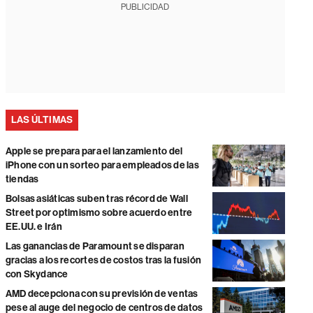
PUBLICIDAD
LAS ÚLTIMAS
Apple se prepara para el lanzamiento del
iPhone con un sorteo para empleados de las
tiendas
Bolsas asiáticas suben tras récord de Wall
Street por optimismo sobre acuerdo entre
EE.UU. e Irán
Las ganancias de Paramount se disparan
gracias a los recortes de costos tras la fusión
con Skydance
AMD decepciona con su previsión de ventas
pese al auge del negocio de centros de datos