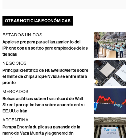
OTRAS NOTICIAS ECONÓMICAS
ESTADOS UNIDOS
Apple se prepara para el lanzamiento del
iPhone con un sorteo para empleados de las
tiendas
NEGOCIOS
Principal científico de Huawei advierte sobre
el límite de chips al que Nvidia se enfrentará
pronto
MERCADOS
Bolsas asiáticas suben tras récord de Wall
Street por optimismo sobre acuerdo entre
EE.UU. e Irán
ARGENTINA
Pampa Energía duplica su ganancia de la
mano de Vaca Muerta y la generación