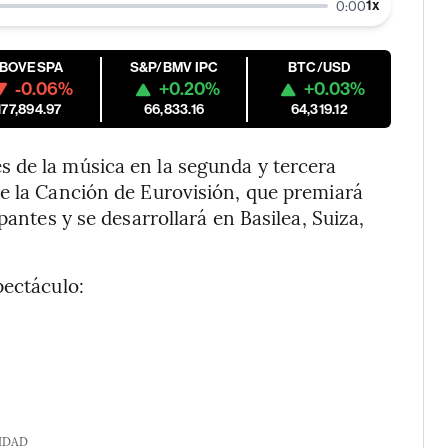
1
x
0:00
IBOVESPA
S&P/BMV IPC
BTC/USD
-0.06%
+0.20%
+0.03%
177,894.97
66,833.16
64,319.12
 de la música en la segunda y tercera
de la Canción de Eurovisión, que premiará
pantes y se desarrollará en Basilea, Suiza,
pectáculo:
IDAD