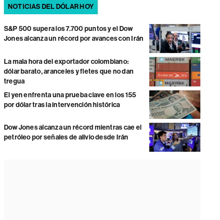
NOTICIAS DEL DÓLAR HOY
S&P 500 supera los 7.700 puntos y el Dow
Jones alcanza un récord por avances con Irán
La mala hora del exportador colombiano:
dólar barato, aranceles y fletes que no dan
tregua
El yen enfrenta una prueba clave en los 155
por dólar tras la intervención histórica
Dow Jones alcanza un récord mientras cae el
petróleo por señales de alivio desde Irán