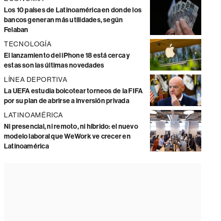
Los 10 países de Latinoamérica en donde los
bancos generan más utilidades, según
Felaban
TECNOLOGÍA
El lanzamiento del iPhone 18 está cerca y
estas son las últimas novedades
LÍNEA DEPORTIVA
La UEFA estudia boicotear torneos de la FIFA
por su plan de abrirse a inversión privada
LATINOAMÉRICA
Ni presencial, ni remoto, ni híbrido: el nuevo
modelo laboral que WeWork ve crecer en
Latinoamérica