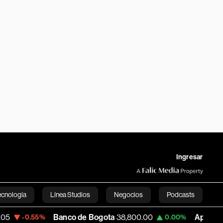
Ingresar
ecnología
Línea Studios
Negocios
Podcasts
Banco de Bogota
38,800.00
Apple
309.25
.55%
0.00%
English