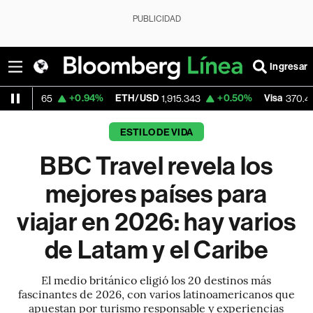
PUBLICIDAD
Ingresar
+0.94%
ETH/USD
+0.50%
Visa
+0.52%
1,915.343
370.47
ESTILO DE VIDA
BBC Travel revela los
mejores países para
viajar en 2026: hay varios
de Latam y el Caribe
El medio británico eligió los 20 destinos más
fascinantes de 2026, con varios latinoamericanos que
apuestan por turismo responsable y experiencias