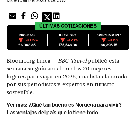
13 de diciembre, 2025 | 06:00 AM
ÚLTIMAS
COTIZACIONES
NASDAQ
IBOVESPA
S&P/BMV IPC
-0.06%
-1.23%
-0.19%
26,348.35
175,546.36
66,396.15
Bloomberg Línea —
BBC Travel
publicó esta
semana su guía anual con los 20 mejores
lugares para viajar en 2026, una lista elaborada
por sus periodistas y expertos en turismo
sostenible.
Ver más:
¿Qué tan bueno es Noruega para vivir?
Las ventajas del país que lo tiene todo