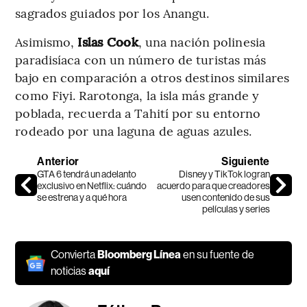
sagrados guiados por los Anangu.
Asimismo,
Islas Cook
, una nación polinesia
paradisíaca con un número de turistas más
bajo en comparación a otros destinos similares
como Fiyi. Rarotonga, la isla más grande y
poblada, recuerda a Tahití por su entorno
rodeado por una laguna de aguas azules.
Anterior
Siguiente
GTA 6 tendrá un adelanto
Disney y TikTok logran
exclusivo en Netflix: cuándo
acuerdo para que creadores
se estrena y a qué hora
usen contenido de sus
películas y series
Convierta
Bloomberg Línea
en su fuente de
noticias
aquí