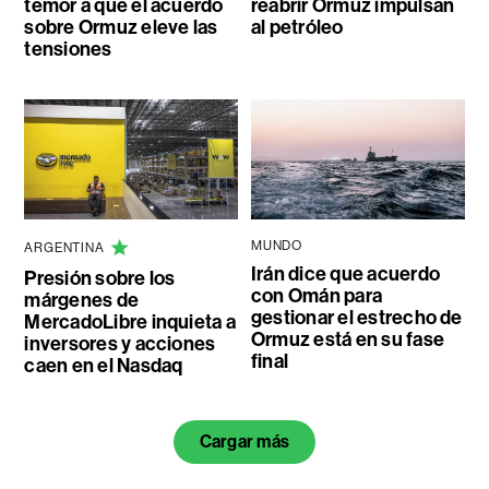
temor a que el acuerdo
reabrir Ormuz impulsan
sobre Ormuz eleve las
al petróleo
tensiones
MUNDO
ARGENTINA
Irán dice que acuerdo
Presión sobre los
con Omán para
márgenes de
gestionar el estrecho de
MercadoLibre inquieta a
Ormuz está en su fase
inversores y acciones
final
caen en el Nasdaq
Cargar más