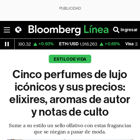
PUBLICIDAD
Ingresar
+0.93%
ETH/USD
+0.65%
Visa
-1
90.32
1,918.263
366.78
ESTILO DE VIDA
Cinco perfumes de lujo
icónicos y sus precios:
elixires, aromas de autor
y notas de culto
Sume a su estilo un sello olfativo con estas fragancias
que se niegan a pasar de moda.