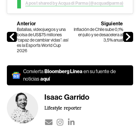
A post shared by Acqua di Parma (@acquadiparma)
Anterior
Siguiente
Batallas, videojuegos y una
Inflación de Chile sube 0,1%
bolsa de US$75 millones
en julio y se desacelera al
“capaz de cambiar vidas”: así
3,5% anual
es la Esports World Cup
2026
Convierta
Bloomberg Línea
en su fuente de
noticias
aquí
Isaac Garrido
Lifestyle reporter