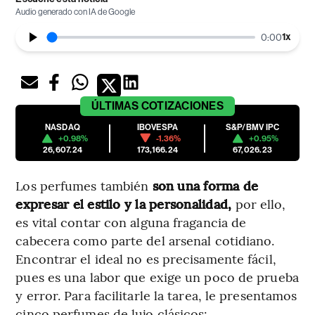
Audio generado con IA de Google
1
x
0:00
ÚLTIMAS
COTIZACIONES
NASDAQ
IBOVESPA
S&P/BMV IPC
+0.98%
-1.36%
+0.95%
26,607.24
173,166.24
67,026.23
Los perfumes también
son una forma de
expresar el estilo y la personalidad,
por ello,
es vital contar con alguna fragancia de
cabecera como parte del arsenal cotidiano.
Encontrar el ideal no es precisamente fácil,
pues es una labor que exige un poco de prueba
y error. Para facilitarle la tarea, le presentamos
cinco perfumes de lujo clásicos: