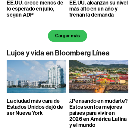
EE.UU. crece menos de
EE.UU. alcanzan su nivel
lo esperado en julio,
más alto en un año y
según ADP
frenan la demanda
Cargar más
Lujos y vida en Bloomberg Línea
La ciudad más cara de
¿Pensando en mudarte?
Estados Unidos dejó de
Estos son los mejores
ser Nueva York
países para vivir en
2026 en América Latina
y el mundo