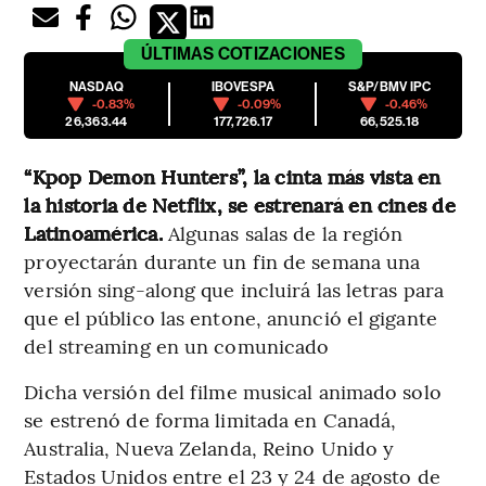
ÚLTIMAS
COTIZACIONES
NASDAQ
IBOVESPA
S&P/BMV IPC
-0.83%
-0.09%
-0.46%
26,363.44
177,726.17
66,525.18
“Kpop Demon Hunters”, la cinta más vista en
la historia de Netflix, se estrenará en cines de
Latinoamérica.
Algunas salas de la región
proyectarán durante un fin de semana una
versión sing-along que incluirá las letras para
que el público las entone, anunció el gigante
del streaming en un comunicado
Dicha versión del filme musical animado solo
se estrenó de forma limitada en Canadá,
Australia, Nueva Zelanda, Reino Unido y
Estados Unidos entre el 23 y 24 de agosto de