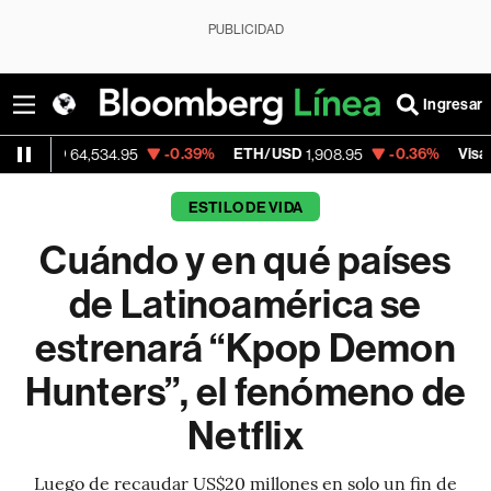
PUBLICIDAD
Ingresar
-0.39%
ETH/USD
-0.36%
Visa
64,534.95
1,908.95
368.54
ESTILO DE VIDA
Cuándo y en qué países
de Latinoamérica se
estrenará “Kpop Demon
Hunters”, el fenómeno de
Netflix
Luego de recaudar US$20 millones en solo un fin de