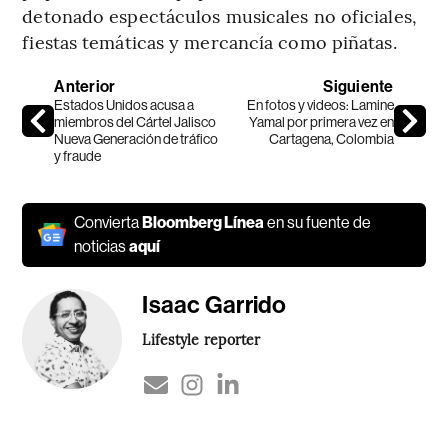
detonado espectáculos musicales no oficiales,
fiestas temáticas y mercancía como piñatas.
Anterior
Siguiente
Estados Unidos acusa a
En fotos y videos: Lamine
miembros del Cártel Jalisco
Yamal por primera vez en
Nueva Generación de tráfico
Cartagena, Colombia
y fraude
Convierta
Bloomberg Línea
en su fuente de
noticias
aquí
Isaac Garrido
Lifestyle reporter