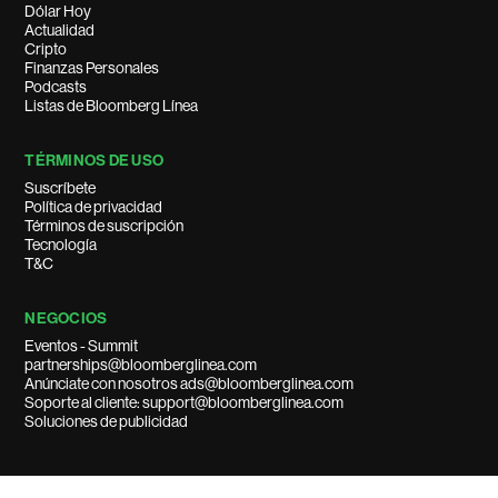
Dólar Hoy
Actualidad
Cripto
Finanzas Personales
Podcasts
Listas de Bloomberg Línea
TÉRMINOS DE USO
Suscríbete
Política de privacidad
Términos de suscripción
Tecnología
T&C
NEGOCIOS
Eventos - Summit
partnerships@bloomberglinea.com
Anúnciate con nosotros ads@bloomberglinea.com
Soporte al cliente: support@bloomberglinea.com
Soluciones de publicidad