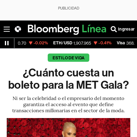
PUBLICIDAD
Ingresar
-0.02%
ETH/USD
-0.41%
Visa
-0.2
.70
1,907.965
368.54
ESTILO DE VIDA
¿Cuánto cuesta un
boleto para la MET Gala?
Ni ser la celebridad o el empresario del momento
garantiza el acceso al evento que define
transacciones millonarias en el sector de la moda.