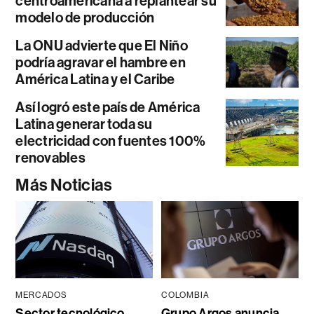
centroamericana a replantear su
modelo de producción
La ONU advierte que El Niño
podría agravar el hambre en
América Latina y el Caribe
Así logró este país de América
Latina generar toda su
electricidad con fuentes 100%
renovables
Más Noticias
MERCADOS
COLOMBIA
Sector tecnológico
Grupo Argos anuncia