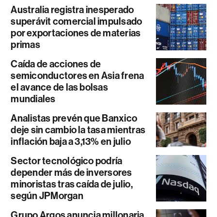
Australia registra inesperado
superávit comercial impulsado
por exportaciones de materias
primas
Caída de acciones de
semiconductores en Asia frena
el avance de las bolsas
mundiales
Analistas prevén que Banxico
deje sin cambio la tasa mientras
inflación baja a 3,13% en julio
Sector tecnológico podría
depender más de inversores
minoristas tras caída de julio,
según JPMorgan
Grupo Argos anuncia millonaria