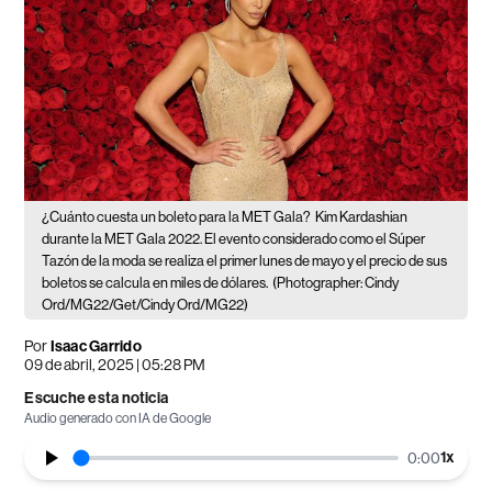
¿Cuánto cuesta un boleto para la MET Gala?
Kim Kardashian
durante la MET Gala 2022. El evento considerado como el Súper
Tazón de la moda se realiza el primer lunes de mayo y el precio de sus
boletos se calcula en miles de dólares.
(Photographer: Cindy
Ord/MG22/Get/Cindy Ord/MG22)
Por
Isaac Garrido
09 de abril, 2025 | 05:28 PM
Escuche esta noticia
Audio generado con IA de Google
1
x
0:00