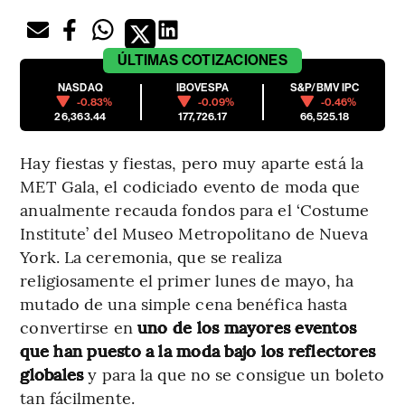
ÚLTIMAS
COTIZACIONES
NASDAQ
IBOVESPA
S&P/BMV IPC
-0.83%
-0.09%
-0.46%
26,363.44
177,726.17
66,525.18
Hay fiestas y fiestas, pero muy aparte está la
MET Gala, el codiciado evento de moda que
anualmente recauda fondos para el ‘Costume
Institute’ del Museo Metropolitano de Nueva
York. La ceremonia, que se realiza
religiosamente el primer lunes de mayo, ha
mutado de una simple cena benéfica hasta
convertirse en
uno de los mayores eventos
que han puesto a la moda bajo los reflectores
globales
y para la que no se consigue un boleto
tan fácilmente.