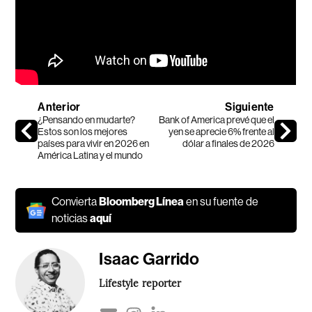
Anterior
Siguiente
¿Pensando en mudarte?
Bank of America prevé que el
Estos son los mejores
yen se aprecie 6% frente al
países para vivir en 2026 en
dólar a finales de 2026
América Latina y el mundo
Convierta
Bloomberg Línea
en su fuente de
noticias
aquí
Isaac Garrido
Lifestyle reporter