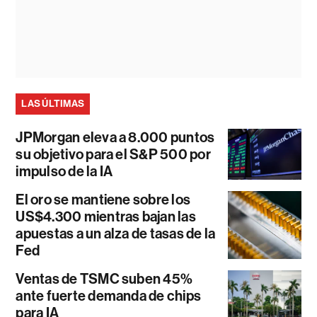
LAS ÚLTIMAS
JPMorgan eleva a 8.000 puntos
su objetivo para el S&P 500 por
impulso de la IA
El oro se mantiene sobre los
US$4.300 mientras bajan las
apuestas a un alza de tasas de la
Fed
Ventas de TSMC suben 45%
ante fuerte demanda de chips
para IA