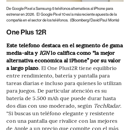
De Google Pixel a Samsung: 5 teléfonos alternativos al iPhone para
estrenar en 2026.
El Google Pixel 10 es la más reciente apuesta de la
compañía en el sector de los teléfonos.
(Bloomberg/David Paul Morris)
One Plus 12R
Este teléfono destaca en el segmento de gama
media-alta y
IGN
lo califica como “la mejor
alternativa económica al iPhone” por su valor
a largo plazo
. El One Plus12R tiene equilibrio
entre rendimiento, batería y pantalla para
tareas diarias e incluso para quienes lo utilizan
para juegos. De particular atención es su
batería de 5.500 mAh que puede durar hasta
dos días con uso moderado, según
TechRadar
.
“Si buscas un teléfono elegante y resistente
con una pantalla que rivalice con las mejores
de Apple a un precio que compite con el más