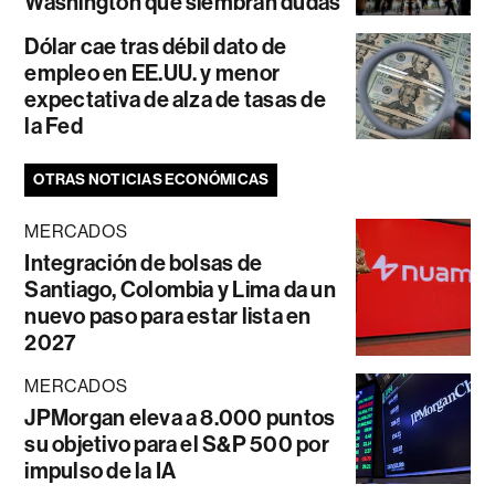
Washington que siembran dudas
Dólar cae tras débil dato de
empleo en EE.UU. y menor
expectativa de alza de tasas de
la Fed
OTRAS NOTICIAS ECONÓMICAS
MERCADOS
Integración de bolsas de
Santiago, Colombia y Lima da un
nuevo paso para estar lista en
2027
MERCADOS
JPMorgan eleva a 8.000 puntos
su objetivo para el S&P 500 por
impulso de la IA