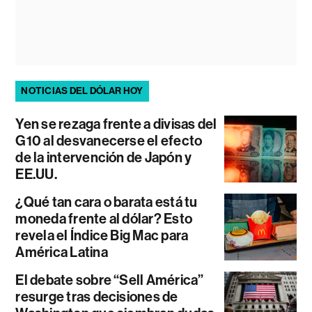
NOTICIAS DEL DÓLAR HOY
Yen se rezaga frente a divisas del
G10 al desvanecerse el efecto
de la intervención de Japón y
EE.UU.
¿Qué tan cara o barata está tu
moneda frente al dólar? Esto
revela el Índice Big Mac para
América Latina
El debate sobre “Sell América”
resurge tras decisiones de