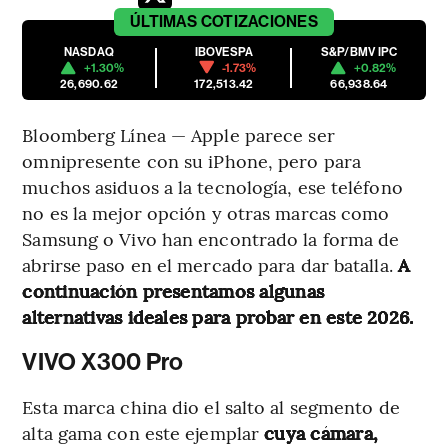
ÚLTIMAS
COTIZACIONES
NASDAQ
IBOVESPA
S&P/BMV IPC
+1.30%
-1.73%
+0.82%
26,690.62
172,513.42
66,938.64
Bloomberg Línea — Apple parece ser
omnipresente con su iPhone, pero para
muchos asiduos a la tecnología, ese teléfono
no es la mejor opción y otras marcas como
Samsung o Vivo han encontrado la forma de
abrirse paso en el mercado para dar batalla.
A
continuación presentamos algunas
alternativas ideales para probar en este 2026.
VIVO X300 Pro
Esta marca china dio el salto al segmento de
alta gama con este ejemplar
cuya cámara,