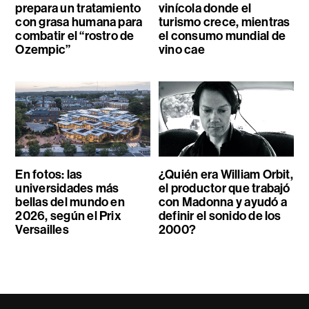
prepara un tratamiento
vinícola donde el
con grasa humana para
turismo crece, mientras
combatir el “rostro de
el consumo mundial de
Ozempic”
vino cae
En fotos: las
¿Quién era William Orbit,
universidades más
el productor que trabajó
bellas del mundo en
con Madonna y ayudó a
2026, según el Prix
definir el sonido de los
Versailles
2000?