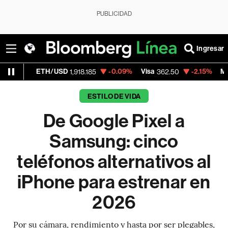
PUBLICIDAD
Ingresar
ETH/USD
-0.09%
Visa
-2.15%
MercadoLibr
1,918.185
362.50
ESTILO DE VIDA
De Google Pixel a
Samsung: cinco
teléfonos alternativos al
iPhone para estrenar en
2026
Por su cámara, rendimiento y hasta por ser plegables,