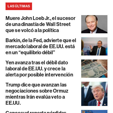
LAS ÚLTIMAS
Muere John Loeb Jr., el sucesor
de una dinastía de Wall Street
que se volcó a la política
Barkin, de la Fed, advierte que el
mercado laboral de EE.UU. está
en un “equilibrio débil”
Yen avanza tras el débil dato
laboral de EE.UU. y crece la
alerta por posible intervención
Trump dice que avanzan las
negociaciones sobre Ormuz
mientras Irán evalúa veto a
EE.UU.
Cencosud reporta pérdidas