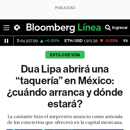
PUBLICIDAD
Ingresar
+0.00%
ETH/USD
-0.03%
Visa
64,937.99
1,913.38
362.50
ESTILO DE VIDA
Dua Lipa abrirá una
“taquería” en México:
¿cuándo arranca y dónde
estará?
La cantante hizo el sorpresivo anuncio como antesala
de los conciertos que ofrecerá en la capital mexicana.