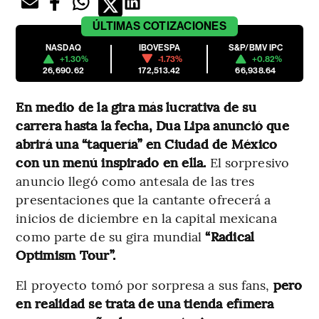
ÚLTIMAS
COTIZACIONES
NASDAQ
IBOVESPA
S&P/BMV IPC
+1.30%
-1.73%
+0.82%
26,690.62
172,513.42
66,938.64
En medio de la gira más lucrativa de su
carrera hasta la fecha, Dua Lipa anunció que
abrirá una “taquería” en Ciudad de México
con un menú inspirado en ella.
El sorpresivo
anuncio llegó como antesala de las tres
presentaciones que la cantante ofrecerá a
inicios de diciembre en la capital mexicana
como parte de su gira mundial
“Radical
Optimism Tour”.
El proyecto tomó por sorpresa a sus fans,
pero
en realidad se trata de una tienda efímera