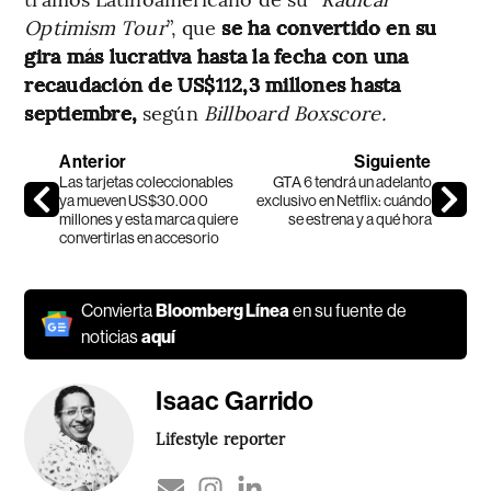
Optimism Tour
”, que
se ha convertido en su
gira más lucrativa hasta la fecha con una
recaudación de US$112,3 millones hasta
septiembre,
según
Billboard Boxscore.
Anterior
Siguiente
Las tarjetas coleccionables
GTA 6 tendrá un adelanto
ya mueven US$30.000
exclusivo en Netflix: cuándo
millones y esta marca quiere
se estrena y a qué hora
convertirlas en accesorio
Convierta
Bloomberg Línea
en su fuente de
noticias
aquí
Isaac Garrido
Lifestyle reporter