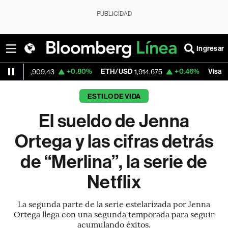
PUBLICIDAD
Ingresar
+0.80%
ETH/USD
+0.46%
Visa
-
909.43
1,914.675
362.50
ESTILO DE VIDA
El sueldo de Jenna
Ortega y las cifras detrás
de “Merlina”, la serie de
Netflix
La segunda parte de la serie estelarizada por Jenna
Ortega llega con una segunda temporada para seguir
acumulando éxitos.