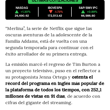
ÚLTIMAS
COTIZACIONES
NASDAQ
IBOVESPA
S&P/BMV IPC
+1.30%
-1.73%
+0.89%
26,690.62
172,513.42
66,986.80
“Merlina”, la serie de Netflix que sigue las
oscuras aventuras de la adolescente de la
Familia Addams, está de vuelta con una
segunda temporada para continuar con el
éxito arrollador de su primera entrega.
La emisión marcó el regreso de Tim Burton a
un proyecto televisivo, puso en el reflector a
su protagonista Jenna Ortega y
ostenta el
récord del programa en inglés más popular de
la plataforma de todos los tiempos, con 252,1
millones de vistas en 91 días
, de acuerdo con
cifras del gigante del streaming.