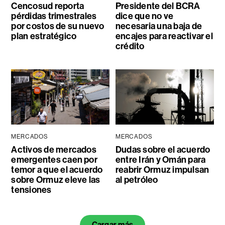
Cencosud reporta
Presidente del BCRA
pérdidas trimestrales
dice que no ve
por costos de su nuevo
necesaria una baja de
plan estratégico
encajes para reactivar el
crédito
MERCADOS
MERCADOS
Activos de mercados
Dudas sobre el acuerdo
emergentes caen por
entre Irán y Omán para
temor a que el acuerdo
reabrir Ormuz impulsan
sobre Ormuz eleve las
al petróleo
tensiones
Cargar más