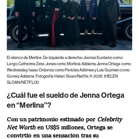
El elenco de Merlina
De izquierda a derecha: Joonas Suotamo como
Largo; Catherine Zeta-Jones como Morticia Addams; Jenna Ortega como
Wednesday; Isaac Ordonez como Pericles Addmas y Luis Guzmán como
Gomez Addams. Fotografía: Helen Sloan/Netflix © 2025
(HELEN
SLOAN/NETFLIX)
¿Cuál fue el sueldo de Jenna Ortega
en “Merlina”?
Con un patrimonio estimado por
Celebrity
Net Worth
en US$5 millones, Ortega se
convirtió en una sensación tras su