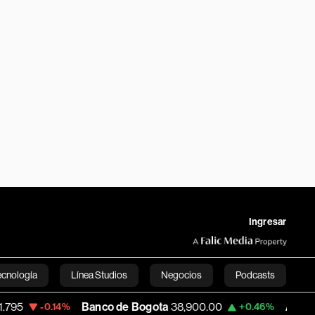
Ingresar
ecnología
Línea Studios
Negocios
Podcasts
Banco de Bogota
38,900.00
Apple
313.305
4%
+0.46%
English