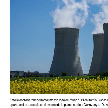
Esto le costaría tener el metal más valioso del mundo.
El californio-252 se 
aparecen las torres de enfriamiento de la planta nuclear Dukovany en Duk