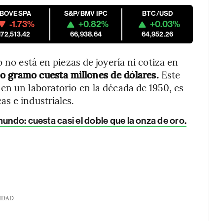
IBOVESPA
S&P/BMV IPC
BTC/USD
-1.73%
+0.82%
+0.03%
172,513.42
66,938.64
64,952.26
 no está en piezas de joyería ni cotiza en
lo gramo cuesta millones de dólares.
Este
en un laboratorio en la década de 1950, es
s e industriales.
undo: cuesta casi el doble que la onza de oro.
IDAD