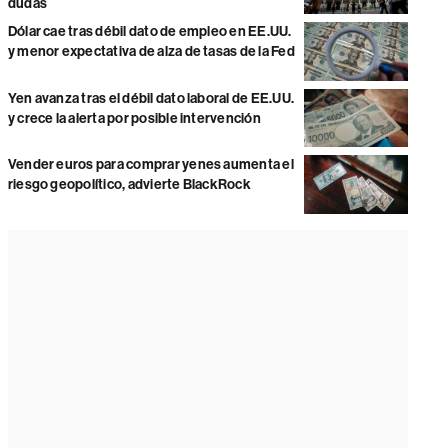
dudas
Dólar cae tras débil dato de empleo en EE.UU.
y menor expectativa de alza de tasas de la Fed
Yen avanza tras el débil dato laboral de EE.UU.
y crece la alerta por posible intervención
Vender euros para comprar yenes aumenta el
riesgo geopolítico, advierte BlackRock