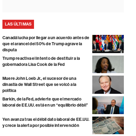
LAS ÚLTIMAS
Canadá lucha por llegar a un acuerdo antes de
que el arancel del 50% de Trump agrave la
disputa
Trump reactiva el intento de destituir a la
gobernadora Lisa Cook de la Fed
Muere John Loeb Jr., el sucesor de una
dinastía de Wall Street que se volcó a la
política
Barkin, de la Fed, advierte que el mercado
laboral de EE.UU. está en un “equilibrio débil”
Yen avanza tras el débil dato laboral de EE.UU.
y crece la alerta por posible intervención