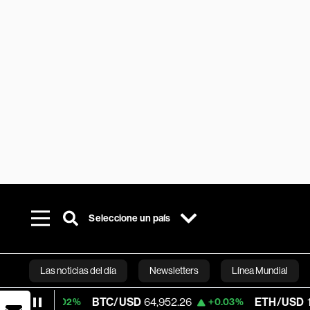
Seleccione un país
Las noticias del día
Newsletters
Línea Mundial
BTC/USD
64,952.26
ETH/USD
1,915.798
.02%
+0.03%
Bloomberg 