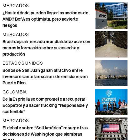
MERCADOS
¿Hasta dónde pueden llegar las acciones de
AMD? BofA es optimista, pero advierte
riesgos
MERCADOS
Brasil deja al mercado mundial del azúcar con
menos información sobre su cosecha y
producción
ESTADOS UNIDOS
Bonos de San Juan ganan atractivo entre
inversores ante la escasez de emisiones en
Puerto Rico
COLOMBIA
De la Espriella se compromete a recuperar
Ecopetrol y a hacer fracking “responsable y
sostenible”
MERCADOS
El debate sobre “Sell América” resurge tras
decisiones de Washington que siembran