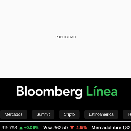
PUBLICIDAD
Mercados
Summit
Cripto
Latinoamérica
T
Visa
362.50
MercadoLibre
1,821.795
+0.09%
-2.15%
-0.1
Green
Economía
Estilo de vida
Mundo
Videos