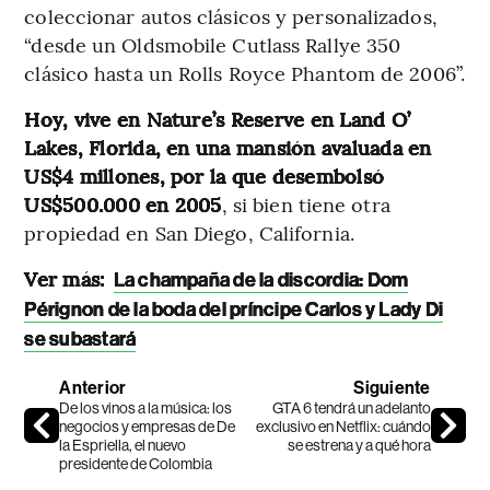
coleccionar autos clásicos y personalizados,
“desde un Oldsmobile Cutlass Rallye 350
clásico hasta un Rolls Royce Phantom de 2006”.
Hoy, vive en Nature’s Reserve en Land O’
Lakes, Florida, en una mansión avaluada en
US$4 millones, por la que desembolsó
US$500.000 en 2005
, si bien tiene otra
propiedad en San Diego, California.
Ver más:
La champaña de la discordia: Dom
Pérignon de la boda del príncipe Carlos y Lady Di
se subastará
Anterior
Siguiente
De los vinos a la música: los
GTA 6 tendrá un adelanto
negocios y empresas de De
exclusivo en Netflix: cuándo
la Espriella, el nuevo
se estrena y a qué hora
presidente de Colombia