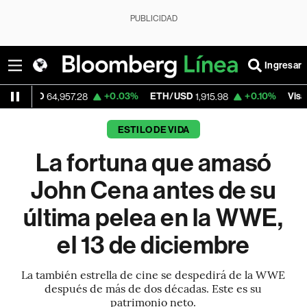
PUBLICIDAD
Ingresar
+0.03%
ETH/USD
+0.10%
Visa
64,957.28
1,915.98
362.50
ESTILO DE VIDA
La fortuna que amasó
John Cena antes de su
última pelea en la WWE,
el 13 de diciembre
La también estrella de cine se despedirá de la WWE
después de más de dos décadas. Este es su
patrimonio neto.