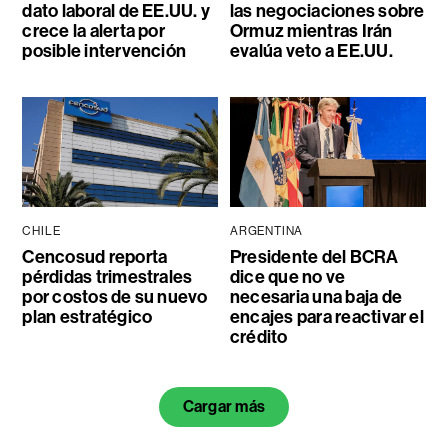
dato laboral de EE.UU. y
las negociaciones sobre
crece la alerta por
Ormuz mientras Irán
posible intervención
evalúa veto a EE.UU.
CHILE
ARGENTINA
Cencosud reporta
Presidente del BCRA
pérdidas trimestrales
dice que no ve
por costos de su nuevo
necesaria una baja de
plan estratégico
encajes para reactivar el
crédito
Cargar más