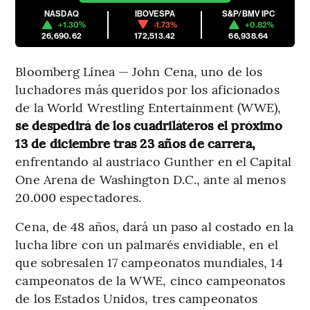
NASDAQ
IBOVESPA
S&P/BMV IPC
+1.30%
-1.73%
+0.82%
26,690.62
172,513.42
66,938.64
Bloomberg Línea — John Cena, uno de los
luchadores más queridos por los aficionados
de la World Wrestling Entertainment (WWE),
se despedirá de los cuadriláteros el próximo
13 de diciembre tras 23 años de carrera,
enfrentando al austriaco Gunther en el Capital
One Arena de Washington D.C., ante al menos
20.000 espectadores.
Cena, de 48 años, dará un paso al costado en la
lucha libre con un palmarés envidiable, en el
que sobresalen 17 campeonatos mundiales, 14
campeonatos de la WWE, cinco campeonatos
de los Estados Unidos, tres campeonatos