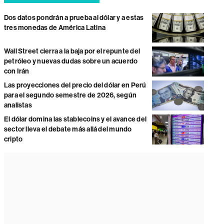
Dos datos pondrán a prueba al dólar y a estas
tres monedas de América Latina
Wall Street cierra a la baja por el repunte del
petróleo y nuevas dudas sobre un acuerdo
con Irán
Las proyecciones del precio del dólar en Perú
para el segundo semestre de 2026, según
analistas
El dólar domina las stablecoins y el avance del
sector lleva el debate más allá del mundo
cripto