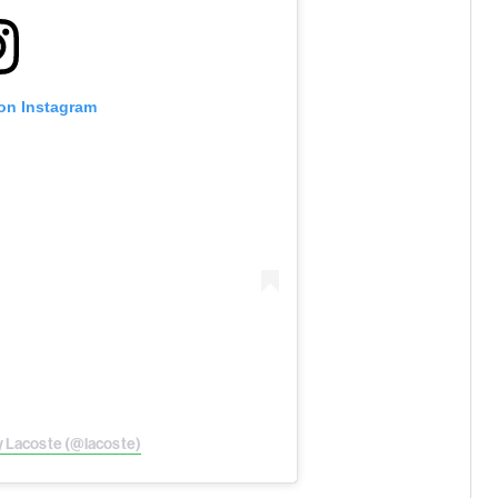
 on Instagram
y Lacoste (@lacoste)