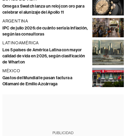
Omega x Swatch lanza un reloj con oro para
celebrar el alunizaje del Apollo 11
ARGENTINA
IPC de julio 2026: de cuánto sería la inflación,
según las consultoras
LATINOAMÉRICA
Los 5 países de América Latina con mayor
calidad de vida en 2026, según clasificación
de Wharton
MÉXICO
Gastos del Mundial le pasan factura a
Ollamani de Emilio Azcárraga
PUBLICIDAD