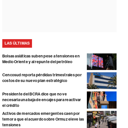
LAS ÚLTIMAS
Bolsas asiáticas suben pese a tensiones en
Medio Oriente y al repunte del petróleo
Cencosud reporta pérdidas trimestrales por
costos de su nuevo plan estratégico
Presidente del BCRA dice que no ve
necesaria una baja de encajes para reactivar
el crédito
Activos de mercados emergentes caen por
temor a que el acuerdo sobre Ormuz eleve las
tensiones