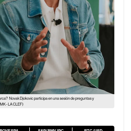
marca?
Novak Djokovic participa en una sesión de preguntas y
MK - LA CLEF)
IBOVESPA
S&P/BMV IPC
BTC/USD