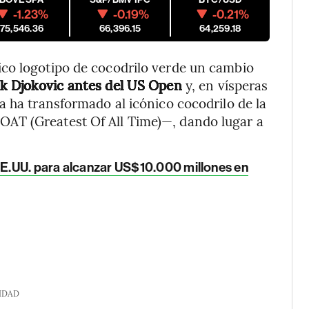
-1.23%
-0.19%
-0.21%
175,546.36
66,396.15
64,259.18
co logotipo de cocodrilo verde un cambio
ak Djokovic antes del US Open
y, en vísperas
a ha transformado al icónico cocodrilo de la
AT (Greatest Of All Time)—, dando lugar a
 EE.UU. para alcanzar US$10.000 millones en
IDAD