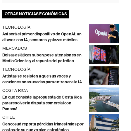
OTRAS NOTICIAS ECONÓMICAS
TECNOLOGÍA
Así será el primer dispositivo de OpenAI: un
altavoz con IA, sensores y piezas móviles
MERCADOS
Bolsas asiáticas suben pese a tensiones en
Medio Oriente y al repunte del petróleo
TECNOLOGÍA
Artistas se resisten a que sus voces y
canciones sean usadas para entrenar a la IA
COSTA RICA
En qué consiste la propuesta de Costa Rica
para resolver la disputa comercial con
Panamá
CHILE
Cencosud reporta pérdidas trimestrales por
costos de su nuevo plan estratégico