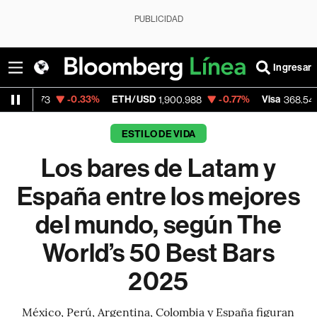
PUBLICIDAD
Ingresar
-0.33%
ETH/USD
-0.77%
Visa
-0.28%
M
1,900.988
368.54
ESTILO DE VIDA
Los bares de Latam y
España entre los mejores
del mundo, según The
World’s 50 Best Bars
2025
México, Perú, Argentina, Colombia y España figuran