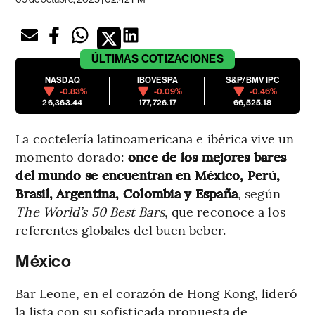
ÚLTIMAS
COTIZACIONES
NASDAQ
IBOVESPA
S&P/BMV IPC
-0.83%
-0.09%
-0.46%
26,363.44
177,726.17
66,525.18
La coctelería latinoamericana e ibérica vive un
momento dorado:
once de los mejores bares
del mundo se encuentran en México, Perú,
Brasil, Argentina, Colombia y España
, según
The World’s 50 Best Bars
, que reconoce a los
referentes globales del buen beber.
México
Bar Leone, en el corazón de Hong Kong, lideró
la lista con su sofisticada propuesta de