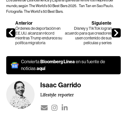
Los bares de Latinoamérica y España que están entre los mejores del
mundo, según The World’s 50 Best Bars 2025.
Tan Tan en Sao Paulo.
Fotografía: The World's 50 Best Bars.
Anterior
Siguiente
Órdenes de deportación en
Disney y TikTok logran
EE.UU. alcanzan récord
acuerdo para que creadores
mientras Trump endurece su
usen contenido de sus
política migratoria
películas y series
Convierta
Bloomberg Línea
en su fuente de
noticias
aquí
Isaac Garrido
Lifestyle reporter