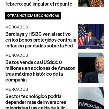
febrero: qué impulsa el repunte
OTRAS NOTICIAS ECONÓMICAS
MERCADOS
Barclays y HSBC ven atractivo
en los bonos protegidos contra la
inflación por dudas sobre la Fed
MERCADOS
Bezos vende casi US$350
millones en acciones de Amazon
tras máximo histórico de la
compañía
MERCADOS
Sector tecnológico podría
depender más de inversores
minoristas tras caída de julio,