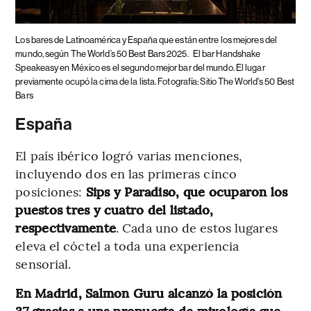
Los bares de Latinoamérica y España que están entre los mejores del
mundo, según The World’s 50 Best Bars 2025.
El bar Handshake
Speakeasy en México es el segundo mejor bar del mundo. El lugar
previamente ocupó la cima de la lista. Fotografía: Sitio The World's 50 Best
Bars
España
El país ibérico logró varias menciones,
incluyendo dos en las primeras cinco
posiciones:
Sips y Paradiso, que ocuparon los
puestos tres y cuatro del listado,
respectivamente
. Cada uno de estos lugares
eleva el cóctel a toda una experiencia
sensorial.
En Madrid, Salmon Guru alcanzó la posición
37 gracias a una propuesta de mixología que