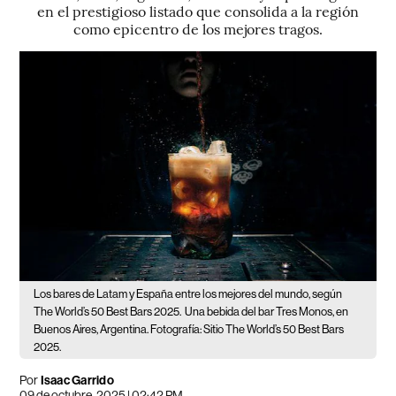
en el prestigioso listado que consolida a la región
como epicentro de los mejores tragos.
Los bares de Latam y España entre los mejores del mundo, según
The World’s 50 Best Bars 2025.
Una bebida del bar Tres Monos, en
Buenos Aires, Argentina. Fotografía: Sitio The World’s 50 Best Bars
2025.
Por
Isaac Garrido
09 de octubre, 2025 | 02:42 PM