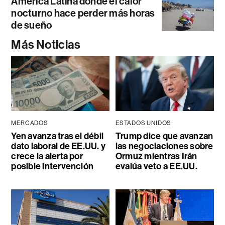
América Latina donde el calor
nocturno hace perder más horas
de sueño
Más Noticias
MERCADOS
ESTADOS UNIDOS
Yen avanza tras el débil
Trump dice que avanzan
dato laboral de EE.UU. y
las negociaciones sobre
crece la alerta por
Ormuz mientras Irán
posible intervención
evalúa veto a EE.UU.