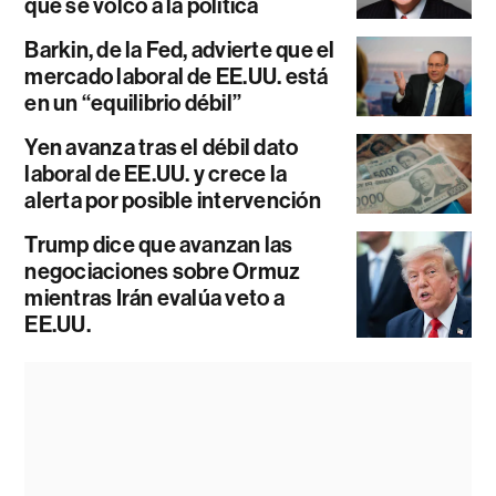
que se volcó a la política
Barkin, de la Fed, advierte que el
mercado laboral de EE.UU. está
en un “equilibrio débil”
Yen avanza tras el débil dato
laboral de EE.UU. y crece la
alerta por posible intervención
Trump dice que avanzan las
negociaciones sobre Ormuz
mientras Irán evalúa veto a
EE.UU.