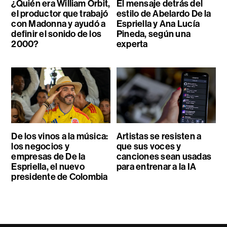
¿Quién era William Orbit,
El mensaje detrás del
el productor que trabajó
estilo de Abelardo De la
con Madonna y ayudó a
Espriella y Ana Lucía
definir el sonido de los
Pineda, según una
2000?
experta
De los vinos a la música:
Artistas se resisten a
los negocios y
que sus voces y
empresas de De la
canciones sean usadas
Espriella, el nuevo
para entrenar a la IA
presidente de Colombia