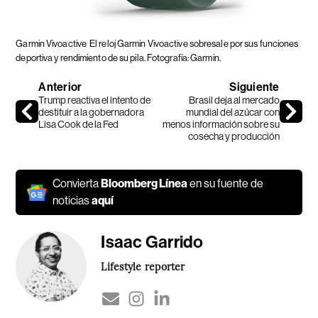
Garmin Vivoactive
El reloj Garmin Vivoactive sobresale por sus funciones
deportiva y rendimiento de su pila. Fotografía: Garmin.
Anterior
Siguiente
Trump reactiva el intento de
Brasil deja al mercado
destituir a la gobernadora
mundial del azúcar con
Lisa Cook de la Fed
menos información sobre su
cosecha y producción
Convierta
Bloomberg Línea
en su fuente de
noticias
aquí
Isaac Garrido
Lifestyle reporter