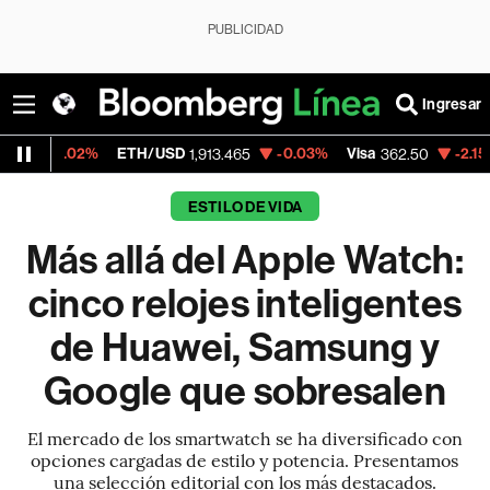
PUBLICIDAD
Ingresar
2%
ETH/USD
-0.03%
Visa
-2.15%
Mercad
1,913.465
362.50
ESTILO DE VIDA
Más allá del Apple Watch:
cinco relojes inteligentes
de Huawei, Samsung y
Google que sobresalen
El mercado de los smartwatch se ha diversificado con
opciones cargadas de estilo y potencia. Presentamos
una selección editorial con los más destacados.