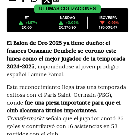
ÚLTIMAS
COTIZACIONES
ET
NASDAQ
IBOVESPA
+1.57%
+0.05%
-0.95%
20.66
26,376.90
176,038.47
El Balón de Oro 2025 ya tiene dueño: el
francés Ousmane Dembélé se coronó este
lunes como el mejor jugador de la temporada
2024-2025
, imponiéndose al joven prodigio
español Lamine Yamal.
Este reconocimiento llega tras una temporada
exitosa con el Paris Saint-Germain (PSG),
donde
fue una pieza importante para que el
club alcanzara títulos importantes.
Transfermarkt
señala que el jugador anotó 35
goles y contribuyó con 16 asistencias en 53
partidos con el club.