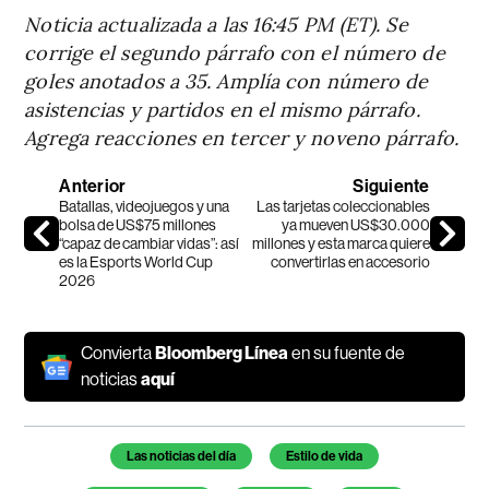
Noticia actualizada a las 16:45 PM (ET). Se
corrige el segundo párrafo con el número de
goles anotados a 35. Amplía con número de
asistencias y partidos en el mismo párrafo.
Agrega reacciones en tercer y noveno párrafo.
Anterior
Siguiente
Batallas, videojuegos y una
Las tarjetas coleccionables
bolsa de US$75 millones
ya mueven US$30.000
“capaz de cambiar vidas”: así
millones y esta marca quiere
es la Esports World Cup
convertirlas en accesorio
2026
Convierta
Bloomberg Línea
en su fuente de
noticias
aquí
Temas de este artículo
Las noticias del día
Estilo de vida