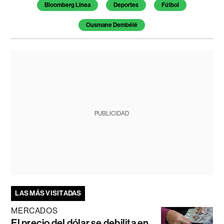
Bloomberg Línea
Deportes
Fútbol
Ousmane Dembélé
PUBLICIDAD
LAS MÁS VISITADAS
MERCADOS
El precio del dólar se debilita en