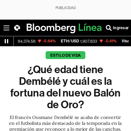
PUBLICIDAD
Ingresar
-0.64%
ETH/USD
-0.41%
Visa
64,374.58
1,907.833
369.66
ESTILO DE VIDA
¿Qué edad tiene
Dembélé y cuál es la
fortuna del nuevo Balón
de Oro?
El francés Ousmane Dembélé se acaba de convertir
en el futbolista más destacado de la temporada en la
premiación que reconoce a lo mejor de las canchas.