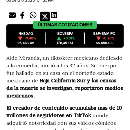
09 de julio, 2025 | 04:35 PM
ÚLTIMAS
COTIZACIONES
NASDAQ
IBOVESPA
S&P/BMV IPC
-0.46%
+0.31%
-0.26%
26,463.06
178,451.61
66,658.03
Aldo Miranda, un tiktokter mexicano dedicado
a la comedia, murió a los 32 años. Su cuerpo
fue hallado en su casa en el norteño estado
mexicano de
Baja California Sur y las causas
de la muerte se investigan, reportaron medios
mexicanos.
El creador de contenido acumulaba más de 10
millones de seguidores en TikTok
donde
adquirió notoriedad con sus videos cómicos