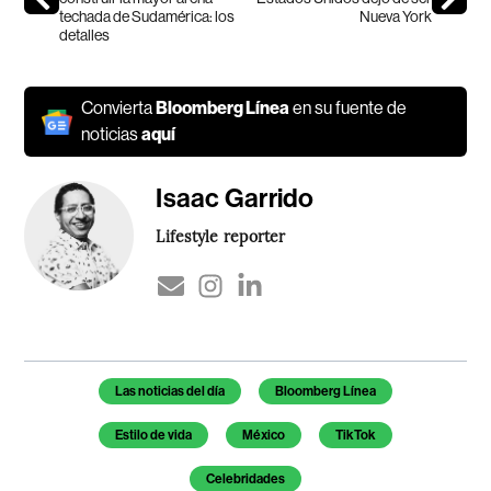
techada de Sudamérica: los
Nueva York
detalles
Convierta
Bloomberg Línea
en su fuente de
noticias
aquí
Isaac Garrido
Lifestyle reporter
Temas de este artículo
Las noticias del día
Bloomberg Línea
Estilo de vida
México
TikTok
Celebridades