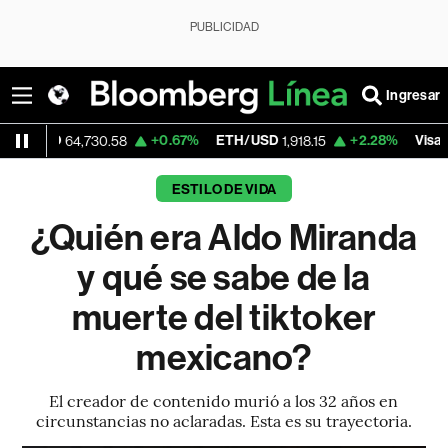
PUBLICIDAD
Ingresar
D
+0.67%
ETH/USD
+2.28%
Visa
64,730.58
1,918.15
368.73
ESTILO DE VIDA
¿Quién era Aldo Miranda
y qué se sabe de la
muerte del tiktoker
mexicano?
El creador de contenido murió a los 32 años en
circunstancias no aclaradas. Esta es su trayectoria.