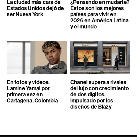
La ciudad más cara de
¿Pensando en mudarte?
Estados Unidos dejó de
Estos son los mejores
ser Nueva York
países para vivir en
2026 en América Latina
y el mundo
En fotos y videos:
Chanel supera a rivales
Lamine Yamal por
del lujo con crecimiento
primera vez en
de dos dígitos,
Cartagena, Colombia
impulsado por los
diseños de Blazy