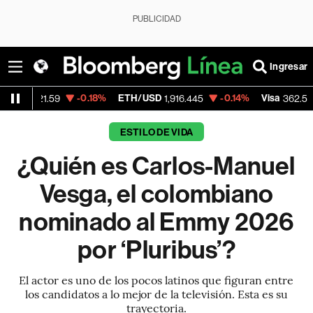
PUBLICIDAD
Ingresar
-0.18%
ETH/USD
-0.14%
Visa
-2.15
1.59
1,916.445
362.50
ESTILO DE VIDA
¿Quién es Carlos-Manuel
Vesga, el colombiano
nominado al Emmy 2026
por ‘Pluribus’?
El actor es uno de los pocos latinos que figuran entre
los candidatos a lo mejor de la televisión. Esta es su
trayectoria.