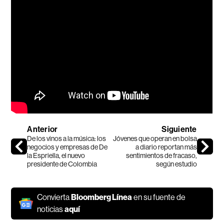
Anterior
Siguiente
De los vinos a la música: los
Jóvenes que operan en bolsa
negocios y empresas de De
a diario reportan más
la Espriella, el nuevo
sentimientos de fracaso,
presidente de Colombia
según estudio
Convierta
Bloomberg Línea
en su fuente de
noticias
aquí