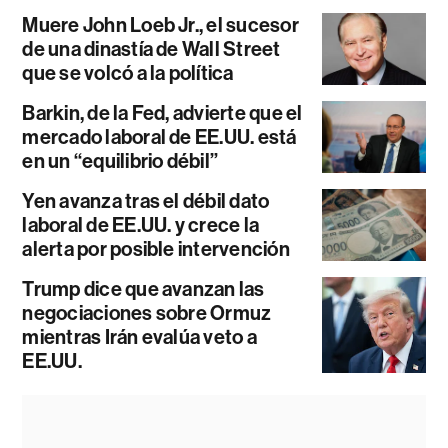
Muere John Loeb Jr., el sucesor
de una dinastía de Wall Street
que se volcó a la política
Barkin, de la Fed, advierte que el
mercado laboral de EE.UU. está
en un “equilibrio débil”
Yen avanza tras el débil dato
laboral de EE.UU. y crece la
alerta por posible intervención
Trump dice que avanzan las
negociaciones sobre Ormuz
mientras Irán evalúa veto a
EE.UU.