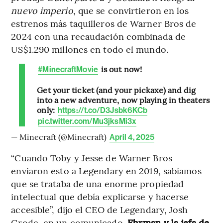
nuevo imperio
, que se convirtieron en los
estrenos más taquilleros de Warner Bros de
2024 con una recaudación combinada de
US$1.290 millones en todo el mundo.
is out now!
#MinecraftMovie
Get your ticket (and your pickaxe) and dig
into a new adventure, now playing in theaters
only:
https://t.co/D3Jsbk6KCb
pic.twitter.com/Mu3jksMi3x
— Minecraft (@Minecraft)
April 4, 2025
“Cuando Toby y Jesse de Warner Bros
enviaron esto a Legendary en 2019, sabíamos
que se trataba de una enorme propiedad
intelectual que debía explicarse y hacerse
accesible”, dijo el CEO de Legendary, Josh
Grode, en un comunicado.
Ehrman y la jefa de