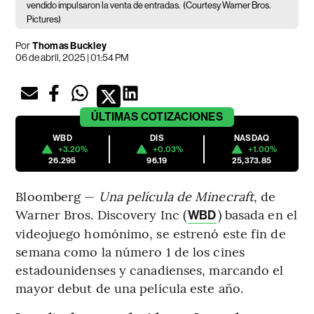
vendido impulsaron la venta de entradas.
(Courtesy Warner Bros.
Pictures)
Por
Thomas Buckley
06 de abril, 2025 | 01:54 PM
ÚLTIMAS
COTIZACIONES
WBD
DIS
NASDAQ
+3.20%
+0.03%
+1.00%
26.295
96.19
25,373.85
Bloomberg —
Una película de Minecraft
, de
Warner Bros. Discovery Inc (
) basada en el
WBD
videojuego homónimo, se estrenó este fin de
semana como la número 1 de los cines
estadounidenses y canadienses, marcando el
mayor debut de una película este año.