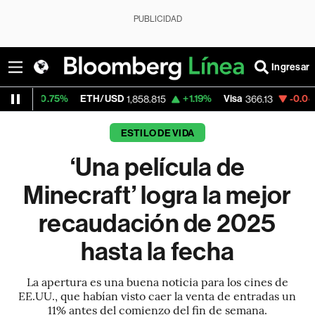
PUBLICIDAD
Ingresar
5%
ETH/USD
+1.19%
Visa
-0.04%
Mercado
1,858.815
366.13
ESTILO DE VIDA
‘Una película de
Minecraft’ logra la mejor
recaudación de 2025
hasta la fecha
La apertura es una buena noticia para los cines de
EE.UU., que habían visto caer la venta de entradas un
11% antes del comienzo del fin de semana.