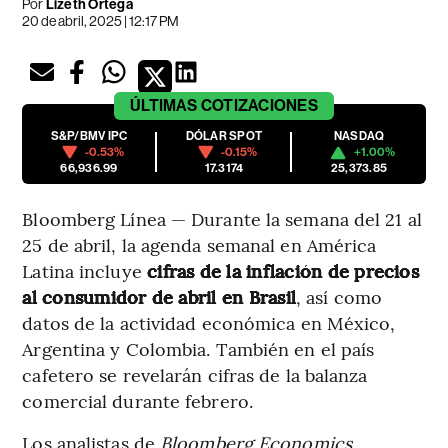
Por
Lizeth Ortega
20 de abril, 2025 | 12:17 PM
ÚLTIMAS
COTIZACIONES
S&P/BMV IPC
DÓLAR SPOT
NASDAQ
-0.53%
-0.15%
+1.00%
66,936.99
17.3174
25,373.85
Bloomberg Línea — Durante la semana del 21 al
25 de abril, la agenda semanal en América
Latina incluye
cifras de la inflación de precios
al consumidor de abril en Brasil
, así como
datos de la actividad económica en México,
Argentina y Colombia. También en el país
cafetero se revelarán cifras de la balanza
comercial durante febrero.
Los analistas de
Bloomberg Economics
,