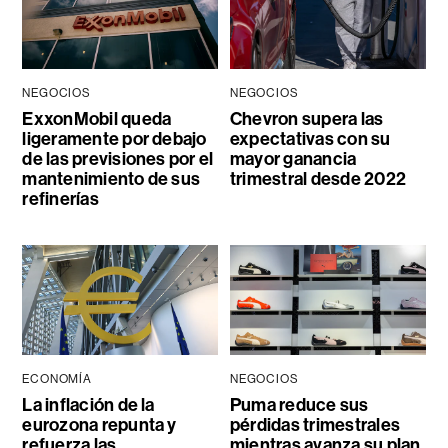
NEGOCIOS
NEGOCIOS
ExxonMobil queda
Chevron supera las
ligeramente por debajo
expectativas con su
de las previsiones por el
mayor ganancia
mantenimiento de sus
trimestral desde 2022
refinerías
ECONOMÍA
NEGOCIOS
La inflación de la
Puma reduce sus
eurozona repunta y
pérdidas trimestrales
refuerza las
mientras avanza su plan