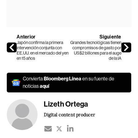
Anterior
Siguiente
Japón confirma la primera
Grandes tecnológicas tienen
intervención conjunta con
compromisos de gasto por
EE.UU. en el mercado del yen
US$2 billones para el auge
en 15 años
de la IA
Convierta
Bloomberg Línea
en su fuente de
noticias
aquí
Lizeth Ortega
Digital content producer