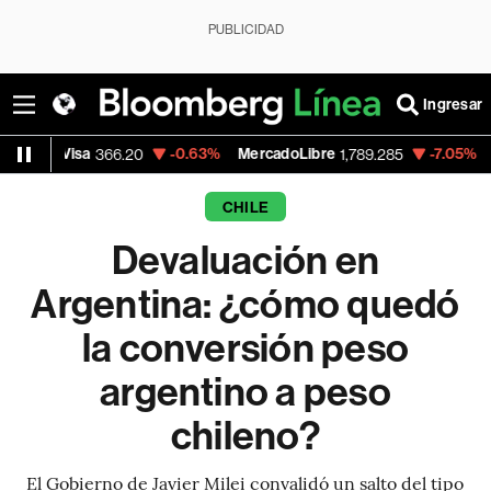
PUBLICIDAD
Ingresar
sa
-0.63%
MercadoLibre
-7.05%
Banco de B
366.20
1,789.285
CHILE
Devaluación en
Argentina: ¿cómo quedó
la conversión peso
argentino a peso
chileno?
El Gobierno de Javier Milei convalidó un salto del tipo