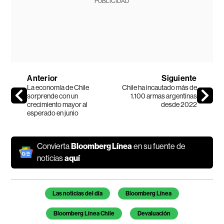
PUBLICIDAD
Anterior
Siguiente
La economía de Chile
Chile ha incautado más de
sorprende con un
1.100 armas argentinas
crecimiento mayor al
desde 2022
esperado en junio
Convierta
Bloomberg Línea
en su fuente de
noticias
aquí
Temas de este artículo
Las noticias del día
Bloomberg Línea
Bloomberg Línea Chile
Devaluación