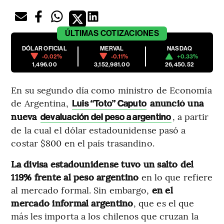
ÚLTIMAS
COTIZACIONES
DÓLAR OFICIAL
MERVAL
NASDAQ
-0.02%
-0.11%
+0.33%
1,496.00
3,152,981.00
26,450.52
En su segundo día como ministro de Economía
de Argentina,
anunció una
Luis “Toto” Caputo
nueva
, a partir
devaluación del peso a argentino
de la cual el dólar estadounidense pasó a
costar $800 en el país trasandino.
La divisa estadounidense tuvo un salto del
119% frente al peso argentino
en lo que refiere
al mercado formal. Sin embargo,
en el
mercado informal argentino
,
que es el que
más les importa a los chilenos que cruzan la