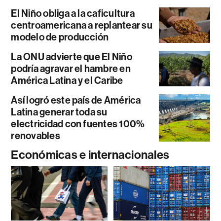
El Niño obliga a la caficultura
centroamericana a replantear su
modelo de producción
La ONU advierte que El Niño
podría agravar el hambre en
América Latina y el Caribe
Así logró este país de América
Latina generar toda su
electricidad con fuentes 100%
renovables
Económicas e internacionales