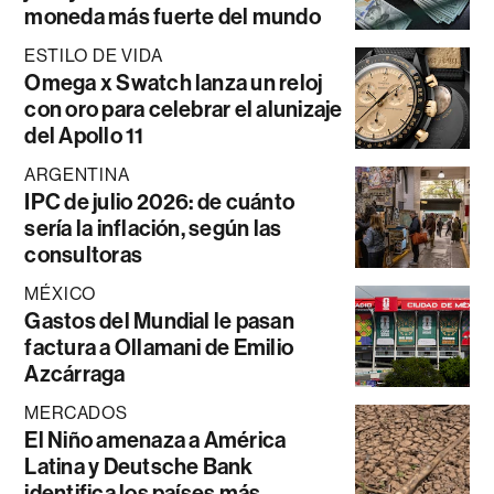
moneda más fuerte del mundo
ESTILO DE VIDA
Omega x Swatch lanza un reloj
con oro para celebrar el alunizaje
del Apollo 11
ARGENTINA
IPC de julio 2026: de cuánto
sería la inflación, según las
consultoras
MÉXICO
Gastos del Mundial le pasan
factura a Ollamani de Emilio
Azcárraga
MERCADOS
El Niño amenaza a América
Latina y Deutsche Bank
identifica los países más