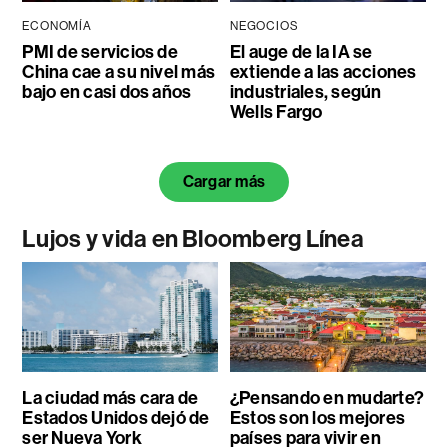
ECONOMÍA
NEGOCIOS
PMI de servicios de
El auge de la IA se
China cae a su nivel más
extiende a las acciones
bajo en casi dos años
industriales, según
Wells Fargo
Cargar más
Lujos y vida en Bloomberg Línea
La ciudad más cara de
¿Pensando en mudarte?
Estados Unidos dejó de
Estos son los mejores
ser Nueva York
países para vivir en