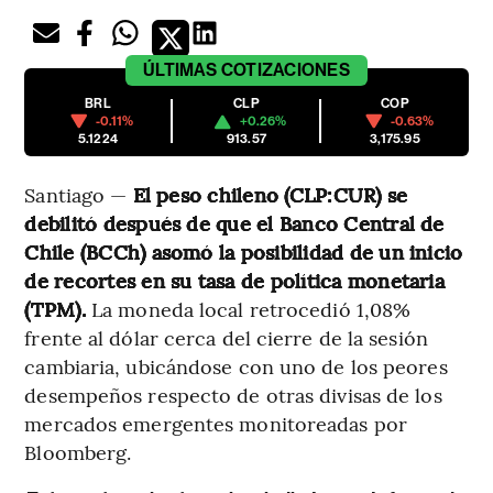
ÚLTIMAS
COTIZACIONES
BRL
CLP
COP
-0.11%
+0.26%
-0.63%
5.1224
913.57
3,175.95
Santiago —
El peso chileno (CLP:CUR) se
debilitó después de que el Banco Central de
Chile (BCCh) asomó la posibilidad de un inicio
de recortes en su tasa de política monetaria
(TPM).
La moneda local retrocedió 1,08%
frente al dólar cerca del cierre de la sesión
cambiaria, ubicándose con uno de los peores
desempeños respecto de otras divisas de los
mercados emergentes monitoreadas por
Bloomberg.