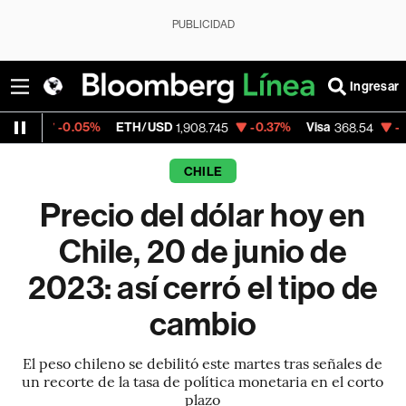
PUBLICIDAD
Ingresar
0.05%
ETH/USD
-0.37%
Visa
-0.28%
Mer
1,908.745
368.54
CHILE
Precio del dólar hoy en
Chile, 20 de junio de
2023: así cerró el tipo de
cambio
El peso chileno se debilitó este martes tras señales de
un recorte de la tasa de política monetaria en el corto
plazo