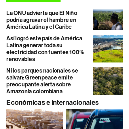
La ONU advierte que El Niño
podría agravar el hambre en
América Latina y el Caribe
Así logró este país de América
Latina generar toda su
electricidad con fuentes 100%
renovables
Ni los parques nacionales se
salvan: Greenpeace emite
preocupante alerta sobre
Amazonía colombiana
Económicas e internacionales