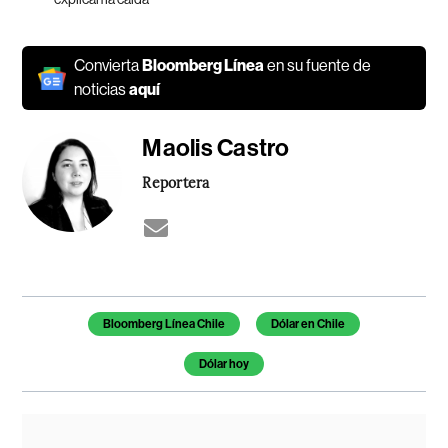
Convierta
Bloomberg Línea
en su fuente de
noticias
aquí
Maolis Castro
Reportera
Temas de este artículo
Bloomberg Línea Chile
Dólar en Chile
Dólar hoy