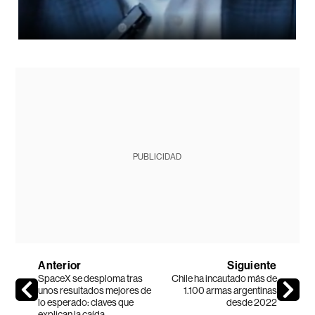
PUBLICIDAD
Anterior
Siguiente
SpaceX se desploma tras
Chile ha incautado más de
unos resultados mejores de
1.100 armas argentinas
lo esperado: claves que
desde 2022
explican la caída