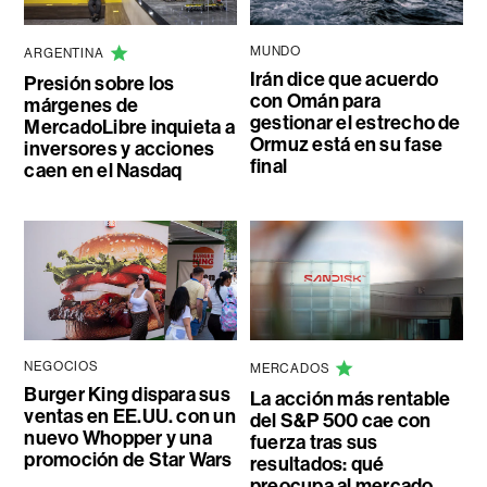
MUNDO
ARGENTINA
Irán dice que acuerdo
Presión sobre los
con Omán para
márgenes de
gestionar el estrecho de
MercadoLibre inquieta a
Ormuz está en su fase
inversores y acciones
final
caen en el Nasdaq
NEGOCIOS
MERCADOS
Burger King dispara sus
La acción más rentable
ventas en EE.UU. con un
del S&P 500 cae con
nuevo Whopper y una
fuerza tras sus
promoción de Star Wars
resultados: qué
preocupa al mercado