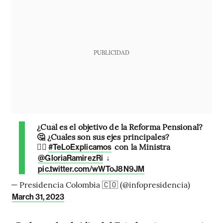
PUBLICIDAD
¿Cuál es el objetivo de la Reforma Pensional?
🤔 ¿Cuáles son sus ejes principales?
🤷‍♂
con la Ministra
#TeLoExplicamos
↓
@GloriaRamirezRi
pic.twitter.com/wWToJ8N9JM
— Presidencia Colombia 🇨🇴 (@infopresidencia)
March 31, 2023