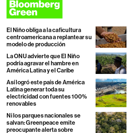
El Niño obliga a la caficultura
centroamericana a replantear su
modelo de producción
La ONU advierte que El Niño
podría agravar el hambre en
América Latina y el Caribe
Así logró este país de América
Latina generar toda su
electricidad con fuentes 100%
renovables
Ni los parques nacionales se
salvan: Greenpeace emite
preocupante alerta sobre