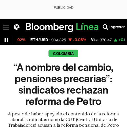
PUBLICIDAD
Ingresar
ETH/USD
-0.08%
Visa
+0.52%
MercadoL
1,904.325
370.47
COLOMBIA
“A nombre del cambio,
pensiones precarias”:
sindicatos rechazan
reforma de Petro
A pesar de haber apoyado el contenido de la reforma
laboral, sindicatos como la CUT (Central Unitaria de
Trabajadores) acusan a la reforma pensional de Petro