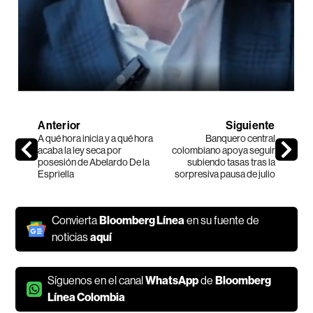
Anterior
Siguiente
A qué hora inicia y a qué hora
Banquero central
acaba la ley seca por
colombiano apoya seguir
posesión de Abelardo De la
subiendo tasas tras la
Espriella
sorpresiva pausa de julio
Convierta
Bloomberg Línea
en su fuente de
noticias
aquí
Síguenos en el canal
WhatsApp
de
Bloomberg
Línea Colombia