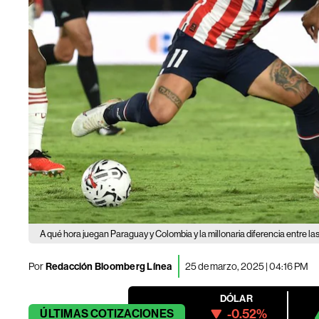
A qué hora juegan Paraguay y Colombia y la millonaria diferencia entre las 
Por
Redacción Bloomberg Línea
25 de marzo, 2025 | 04:16 PM
DÓLAR
-0.52%
ÚLTIMAS
COTIZACIONES