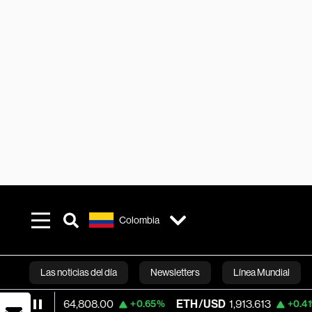
Colombia
Las noticias del día
Newsletters
Línea Mundial
SD
64,808.00
ETH/USD
1,913.613
Visa
3
+0.65%
+0.41%
Bloomberg 