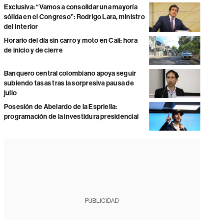
Exclusiva: “Vamos a consolidar una mayoría
sólida en el Congreso”: Rodrigo Lara, ministro
del Interior
Horario del día sin carro y moto en Cali: hora
de inicio y de cierre
Banquero central colombiano apoya seguir
subiendo tasas tras la sorpresiva pausa de
julio
Posesión de Abelardo de la Espriella:
programación de la investidura presidencial
PUBLICIDAD