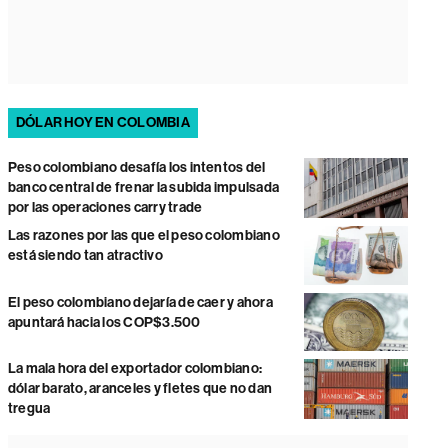
DÓLAR HOY EN COLOMBIA
Peso colombiano desafía los intentos del
banco central de frenar la subida impulsada
por las operaciones carry trade
Las razones por las que el peso colombiano
está siendo tan atractivo
El peso colombiano dejaría de caer y ahora
apuntará hacia los COP$3.500
La mala hora del exportador colombiano:
dólar barato, aranceles y fletes que no dan
tregua