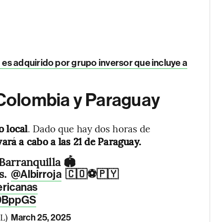
es adquirido por grupo inversor que incluye a
 Colombia y Paraguay
o local
. Dado que hay dos horas de
evará a cabo a las 21 de Paraguay.
arranquilla 🏟️
s.
🇨🇴⚽️🇵🇾
@Albirroja
ericanas
r9BppGS
L)
March 25, 2025