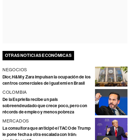
OTRAS NOTICIAS ECONÓMICAS
NEGOCIOS
Dior, H&M y Zara impulsan la ocupación de los
centros comerciales de Iguatemi en Brasil
COLOMBIA
De la Espriella recibe un país
sobreendeudado que crece poco, pero con
récords de empleo y menos pobreza
MERCADOS
La consultora que anticipó el TACO de Trump
le pone fecha a otra escalada con Irán: