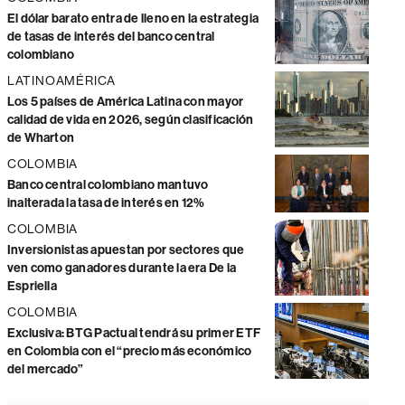
El dólar barato entra de lleno en la estrategia
de tasas de interés del banco central
colombiano
LATINOAMÉRICA
Los 5 países de América Latina con mayor
calidad de vida en 2026, según clasificación
de Wharton
COLOMBIA
Banco central colombiano mantuvo
inalterada la tasa de interés en 12%
COLOMBIA
Inversionistas apuestan por sectores que
ven como ganadores durante la era De la
Espriella
COLOMBIA
Exclusiva: BTG Pactual tendrá su primer ETF
en Colombia con el “precio más económico
del mercado”