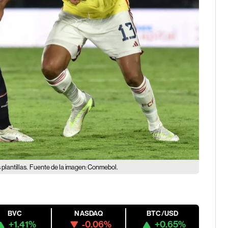
plantillas.
Fuente de la imagen: Conmebol.
BVC
NASDAQ
BTC/USD
+1.41%
-0.06%
+0.65%