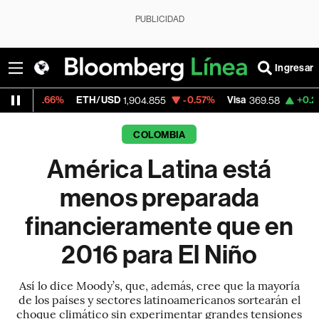
PUBLICIDAD
Ingresar
%
ETH/USD
-0.57%
Visa
+0.28%
Mercado
1,904.855
369.58
COLOMBIA
América Latina está
menos preparada
financieramente que en
2016 para El Niño
Así lo dice Moody’s, que, además, cree que la mayoría
de los países y sectores latinoamericanos sortearán el
choque climático sin experimentar grandes tensiones