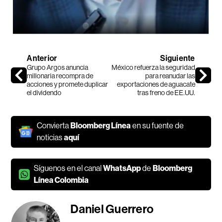
Anterior
Siguiente
Grupo Argos anuncia
México refuerza la seguridad
millonaria recompra de
para reanudar las
acciones y promete duplicar
exportaciones de aguacate
el dividendo
tras freno de EE.UU.
Convierta
Bloomberg Línea
en su fuente de
noticias
aquí
Síguenos en el canal
WhatsApp
de
Bloomberg
Línea Colombia
Daniel Guerrero