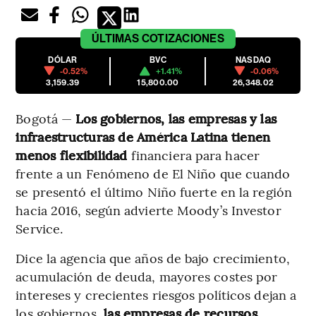
ÚLTIMAS
COTIZACIONES
DÓLAR
BVC
NASDAQ
-0.52%
+1.41%
-0.06%
3,159.39
15,800.00
26,348.02
Bogotá —
Los gobiernos, las empresas y las
infraestructuras de América Latina tienen
menos flexibilidad
financiera para hacer
frente a un Fenómeno de El Niño que cuando
se presentó el último Niño fuerte en la región
hacia 2016, según advierte Moody’s Investor
Service.
Dice la agencia que años de bajo crecimiento,
acumulación de deuda, mayores costes por
intereses y crecientes riesgos políticos dejan a
los gobiernos,
las empresas de recursos