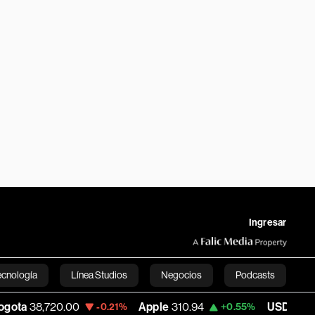
Ingresar
ecnología
Línea Studios
Negocios
Podcasts
20.00
Apple
310.94
USD COP
3,175.95
-0.21%
+0.55%
English