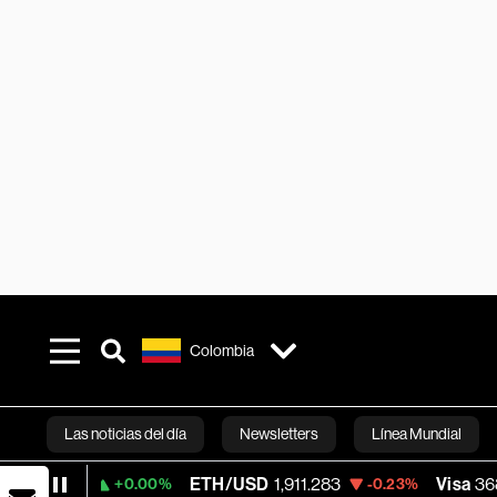
Colombia
Las noticias del día
Newsletters
Línea Mundial
ETH/USD
1,911.283
Visa
368.54
+0.00%
-0.23%
-0.
Bloomberg 