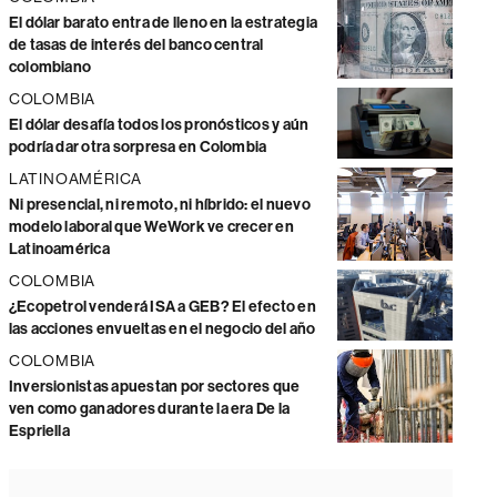
El dólar barato entra de lleno en la estrategia
de tasas de interés del banco central
colombiano
COLOMBIA
El dólar desafía todos los pronósticos y aún
podría dar otra sorpresa en Colombia
LATINOAMÉRICA
Ni presencial, ni remoto, ni híbrido: el nuevo
modelo laboral que WeWork ve crecer en
Latinoamérica
COLOMBIA
¿Ecopetrol venderá ISA a GEB? El efecto en
las acciones envueltas en el negocio del año
COLOMBIA
Inversionistas apuestan por sectores que
ven como ganadores durante la era De la
Espriella