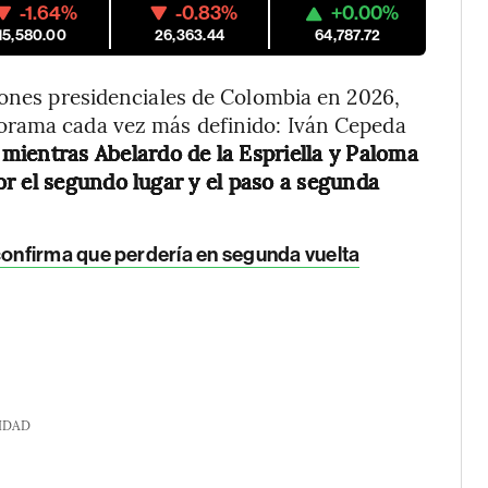
-1.64%
-0.83%
+0.00%
15,580.00
26,363.44
64,787.72
iones presidenciales de Colombia en 2026,
orama cada vez más definido: Iván Cepeda
, mientras Abelardo de la Espriella y Paloma
r el segundo lugar y el paso a segunda
onfirma que perdería en segunda vuelta
IDAD