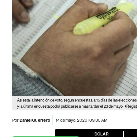
Así está la intención de voto, según encuestas, a 15 días de las eleccion
y la última encuesta podrá publicarse a más tardar el 23 de mayo.
(Regist
Por
Daniel Guerrero
14 de mayo, 2026 | 09:30 AM
DÓLAR