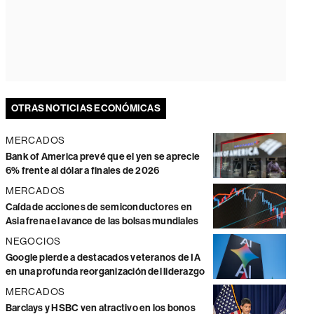
OTRAS NOTICIAS ECONÓMICAS
MERCADOS
Bank of America prevé que el yen se aprecie
6% frente al dólar a finales de 2026
MERCADOS
Caída de acciones de semiconductores en
Asia frena el avance de las bolsas mundiales
NEGOCIOS
Google pierde a destacados veteranos de IA
en una profunda reorganización del liderazgo
MERCADOS
Barclays y HSBC ven atractivo en los bonos