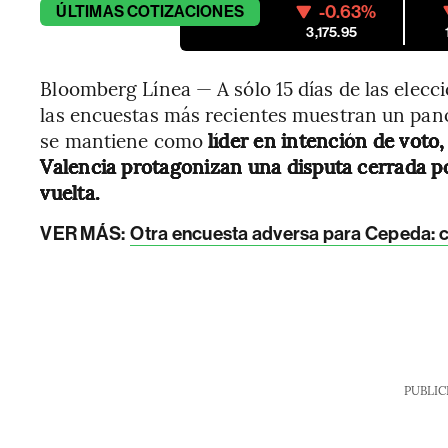
-0.63%
ÚLTIMAS
COTIZACIONES
3,175.95
Bloomberg Línea — A sólo 15 días de las elecc
las encuestas más recientes muestran un pan
se mantiene como
líder en intención de voto
Valencia protagonizan una disputa cerrada po
vuelta.
VER MÁS:
Otra encuesta adversa para Cepeda: c
PUBLIC