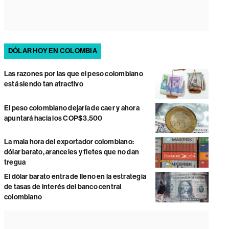
DÓLAR HOY EN COLOMBIA
Las razones por las que el peso colombiano
está siendo tan atractivo
El peso colombiano dejaría de caer y ahora
apuntará hacia los COP$3.500
La mala hora del exportador colombiano:
dólar barato, aranceles y fletes que no dan
tregua
El dólar barato entra de lleno en la estrategia
de tasas de interés del banco central
colombiano