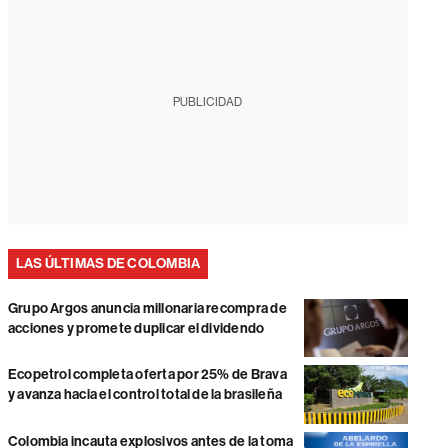
PUBLICIDAD
LAS ÚLTIMAS DE COLOMBIA
Grupo Argos anuncia millonaria recompra de
acciones y promete duplicar el dividendo
Ecopetrol completa oferta por 25% de Brava
y avanza hacia el control total de la brasileña
Colombia incauta explosivos antes de la toma