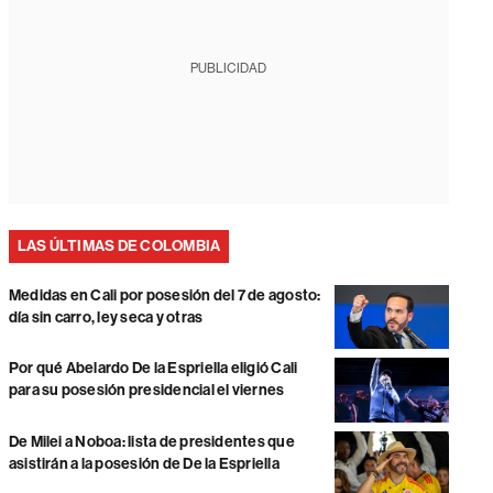
PUBLICIDAD
LAS ÚLTIMAS DE COLOMBIA
Medidas en Cali por posesión del 7 de agosto:
día sin carro, ley seca y otras
Por qué Abelardo De la Espriella eligió Cali
para su posesión presidencial el viernes
De Milei a Noboa: lista de presidentes que
asistirán a la posesión de De la Espriella