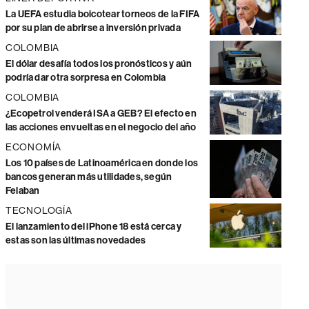
La UEFA estudia boicotear torneos de la FIFA
por su plan de abrirse a inversión privada
COLOMBIA
El dólar desafía todos los pronósticos y aún
podría dar otra sorpresa en Colombia
COLOMBIA
¿Ecopetrol venderá ISA a GEB? El efecto en
las acciones envueltas en el negocio del año
ECONOMÍA
Los 10 países de Latinoamérica en donde los
bancos generan más utilidades, según
Felaban
TECNOLOGÍA
El lanzamiento del iPhone 18 está cerca y
estas son las últimas novedades