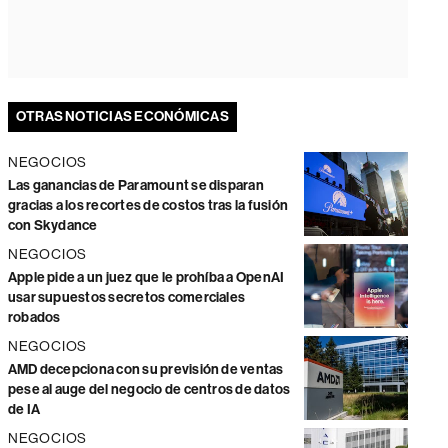
OTRAS NOTICIAS ECONÓMICAS
NEGOCIOS
Las ganancias de Paramount se disparan
gracias a los recortes de costos tras la fusión
con Skydance
NEGOCIOS
Apple pide a un juez que le prohíba a OpenAI
usar supuestos secretos comerciales
robados
NEGOCIOS
AMD decepciona con su previsión de ventas
pese al auge del negocio de centros de datos
de IA
NEGOCIOS