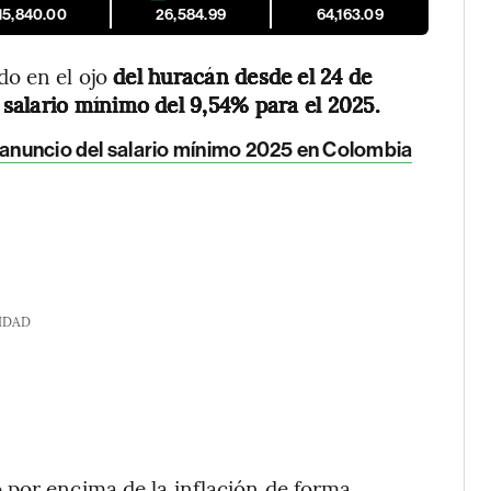
15,840.00
26,584.99
64,163.09
o en el ojo
del huracán desde el 24 de
salario mínimo del 9,54% para el 2025.
as anuncio del salario mínimo 2025 en Colombia
IDAD
 por encima de la inflación de forma