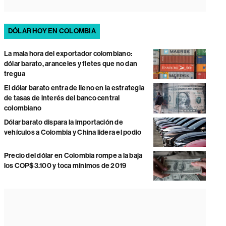
DÓLAR HOY EN COLOMBIA
La mala hora del exportador colombiano:
dólar barato, aranceles y fletes que no dan
tregua
El dólar barato entra de lleno en la estrategia
de tasas de interés del banco central
colombiano
Dólar barato dispara la importación de
vehículos a Colombia y China lidera el podio
Precio del dólar en Colombia rompe a la baja
los COP$3.100 y toca mínimos de 2019