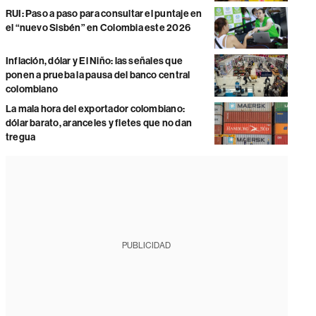
RUI: Paso a paso para consultar el puntaje en
el “nuevo Sisbén” en Colombia este 2026
Inflación, dólar y El Niño: las señales que
ponen a prueba la pausa del banco central
colombiano
La mala hora del exportador colombiano:
dólar barato, aranceles y fletes que no dan
tregua
PUBLICIDAD