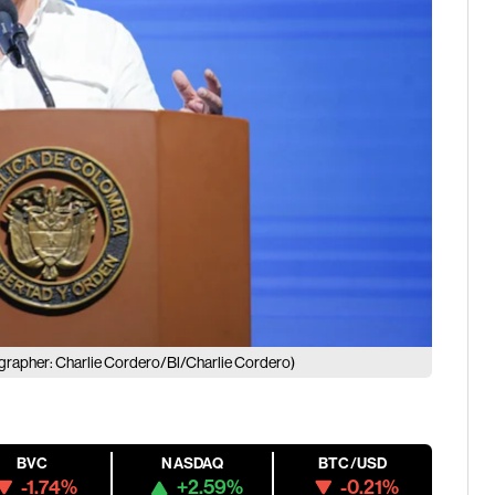
grapher: Charlie Cordero/Bl/Charlie Cordero)
BVC
NASDAQ
BTC/USD
-1.74%
+2.59%
-0.21%