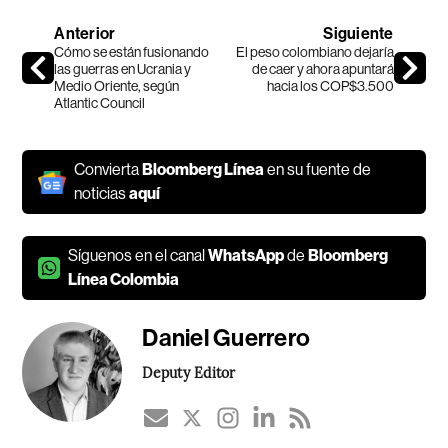
Anterior
Siguiente
Cómo se están fusionando
El peso colombiano dejaría
las guerras en Ucrania y
de caer y ahora apuntará
Medio Oriente, según
hacia los COP$3.500
Atlantic Council
Convierta
Bloomberg Línea
en su fuente de
noticias
aquí
Síguenos en el canal
WhatsApp
de
Bloomberg
Línea Colombia
Daniel Guerrero
Deputy Editor