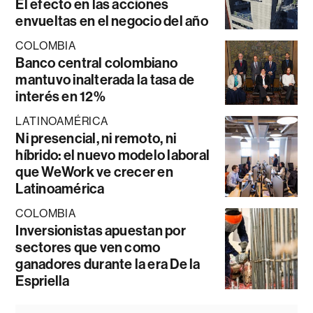
El efecto en las acciones
envueltas en el negocio del año
COLOMBIA
Banco central colombiano
mantuvo inalterada la tasa de
interés en 12%
LATINOAMÉRICA
Ni presencial, ni remoto, ni
híbrido: el nuevo modelo laboral
que WeWork ve crecer en
Latinoamérica
COLOMBIA
Inversionistas apuestan por
sectores que ven como
ganadores durante la era De la
Espriella