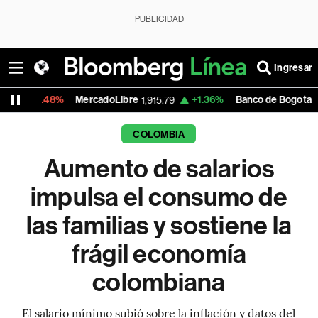
PUBLICIDAD
Ingresar
8%
MercadoLibre
+1.36%
Banco de Bogota
1,915.79
38,800.00
COLOMBIA
Aumento de salarios
impulsa el consumo de
las familias y sostiene la
frágil economía
colombiana
El salario mínimo subió sobre la inflación y datos del