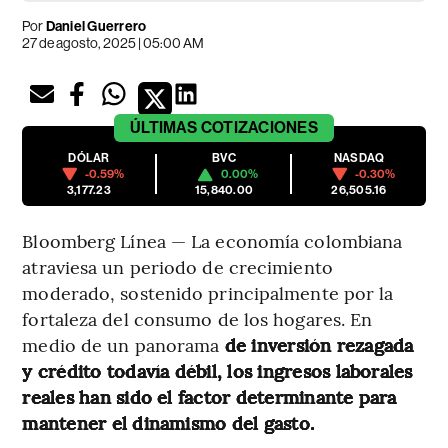
Por
Daniel Guerrero
27 de agosto, 2025 | 05:00 AM
ÚLTIMAS
COTIZACIONES
DÓLAR
BVC
NASDAQ
-0.59%
0.00%
-0.30%
3,177.23
15,840.00
26,505.16
Bloomberg Línea — La economía colombiana
atraviesa un periodo de crecimiento
moderado, sostenido principalmente por la
fortaleza del consumo de los hogares. En
medio de un panorama
de inversión rezagada
y crédito todavía débil, los ingresos laborales
reales han sido el factor determinante para
mantener el dinamismo del gasto.