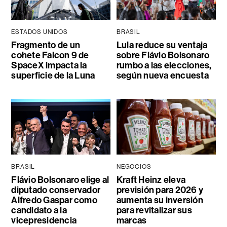
ESTADOS UNIDOS
BRASIL
Fragmento de un
Lula reduce su ventaja
cohete Falcon 9 de
sobre Flávio Bolsonaro
SpaceX impacta la
rumbo a las elecciones,
superficie de la Luna
según nueva encuesta
BRASIL
NEGOCIOS
Flávio Bolsonaro elige al
Kraft Heinz eleva
diputado conservador
previsión para 2026 y
Alfredo Gaspar como
aumenta su inversión
candidato a la
para revitalizar sus
vicepresidencia
marcas