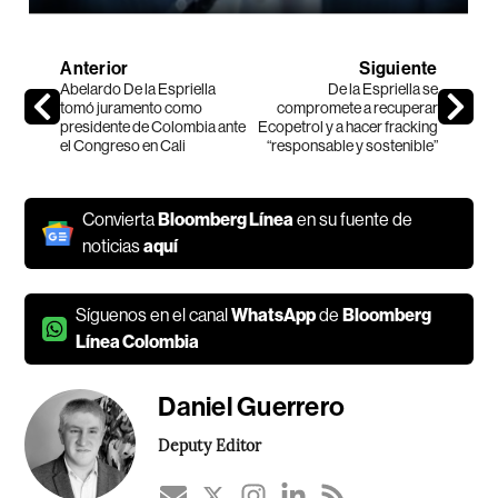
Anterior
Siguiente
Abelardo De la Espriella
De la Espriella se
tomó juramento como
compromete a recuperar
presidente de Colombia ante
Ecopetrol y a hacer fracking
el Congreso en Cali
“responsable y sostenible”
Convierta
Bloomberg Línea
en su fuente de
noticias
aquí
Síguenos en el canal
WhatsApp
de
Bloomberg
Línea Colombia
Daniel Guerrero
Deputy Editor