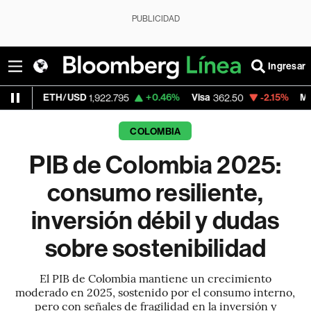
PUBLICIDAD
Ingresar
H/USD
+0.46%
Visa
-2.15%
MercadoLibre
1,922.795
362.50
COLOMBIA
PIB de Colombia 2025:
consumo resiliente,
inversión débil y dudas
sobre sostenibilidad
El PIB de Colombia mantiene un crecimiento
moderado en 2025, sostenido por el consumo interno,
pero con señales de fragilidad en la inversión y