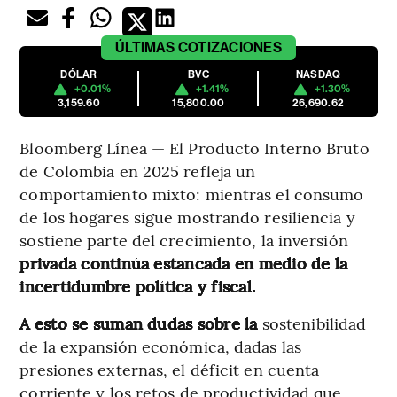
ÚLTIMAS
COTIZACIONES
DÓLAR
BVC
NASDAQ
+0.01%
+1.41%
+1.30%
3,159.60
15,800.00
26,690.62
Bloomberg Línea — El Producto Interno Bruto
de Colombia en 2025 refleja un
comportamiento mixto: mientras el consumo
de los hogares sigue mostrando resiliencia y
sostiene parte del crecimiento, la inversión
privada continúa estancada en medio de la
incertidumbre política y fiscal.
A esto se suman dudas sobre la
sostenibilidad
de la expansión económica, dadas las
presiones externas, el déficit en cuenta
corriente y los retos de productividad que