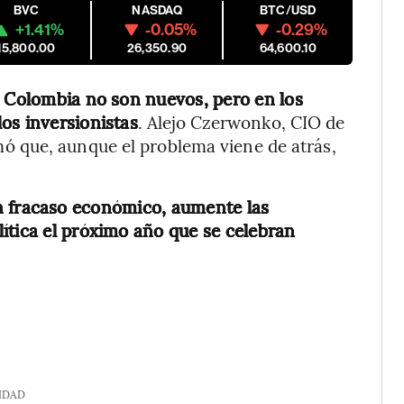
BVC
NASDAQ
BTC/USD
+1.41%
-0.05%
-0.29%
15,800.00
26,350.90
64,600.10
e Colombia no son nuevos, pero en los
os inversionistas
. Alejo Czerwonko, CIO de
 que, aunque el problema viene de atrás,
 fracaso económico, aumente las
ítica el próximo año que se celebran
IDAD