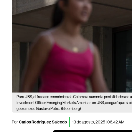
Para UBS, el fracaso económico de Colombia aumenta posibilidades de un 
Investment Officer Emerging Markets Americas en UBS, aseguró que si bien
gobierno de Gustavo Petro.
(Bloomberg)
Por
Carlos Rodríguez Salcedo
13 de agosto, 2025 | 06:42 AM