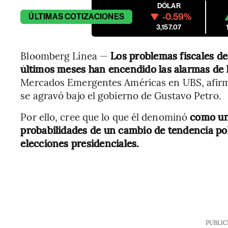
DÓLAR
-0.59%
ÚLTIMAS
COTIZACIONES
3,157.07
Bloomberg Línea —
Los problemas fiscales d
últimos meses han encendido las alarmas de l
Mercados Emergentes Américas en UBS, afirmó
se agravó bajo el gobierno de Gustavo Petro.
Por ello, cree que lo que él denominó
como un
probabilidades de un cambio de tendencia pol
elecciones presidenciales.
PUBLIC