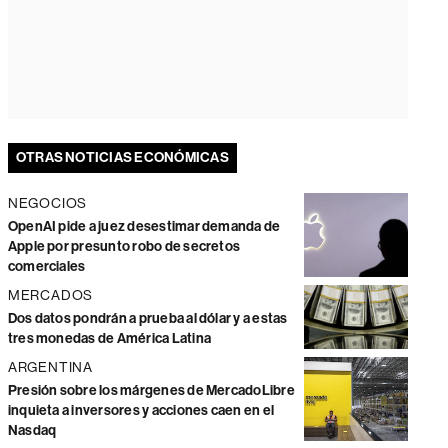
OTRAS NOTICIAS ECONÓMICAS
NEGOCIOS
OpenAI pide a juez desestimar demanda de
Apple por presunto robo de secretos
comerciales
MERCADOS
Dos datos pondrán a prueba al dólar y a estas
tres monedas de América Latina
ARGENTINA
Presión sobre los márgenes de MercadoLibre
inquieta a inversores y acciones caen en el
Nasdaq