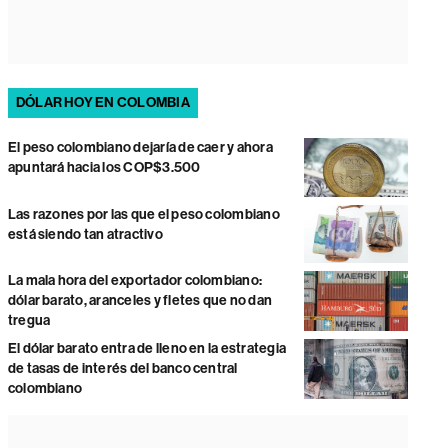
DÓLAR HOY EN COLOMBIA
El peso colombiano dejaría de caer y ahora
apuntará hacia los COP$3.500
Las razones por las que el peso colombiano
está siendo tan atractivo
La mala hora del exportador colombiano:
dólar barato, aranceles y fletes que no dan
tregua
El dólar barato entra de lleno en la estrategia
de tasas de interés del banco central
colombiano