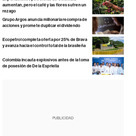
aumentan, pero el café y las flores sufren un
rezago
Grupo Argos anuncia millonaria recompra de
acciones y promete duplicar el dividendo
Ecopetrol completa oferta por 25% de Brava
y avanza hacia el control total de la brasileña
Colombia incauta explosivos antes de la toma
de posesión de De la Espriella
PUBLICIDAD