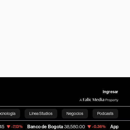
Ingresar
ecnología
Línea Studios
Negocios
Podcasts
Banco de Bogota
38,580.00
Apple
311.15
-0.36%
+0.0
English