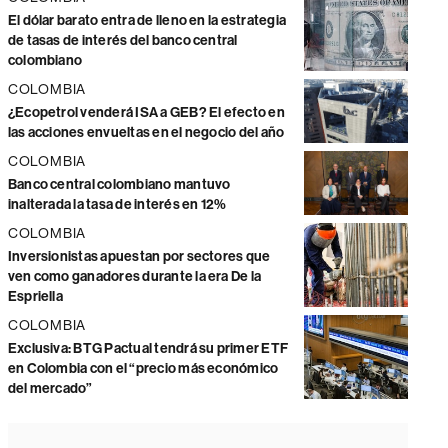
El dólar barato entra de lleno en la estrategia
de tasas de interés del banco central
colombiano
COLOMBIA
¿Ecopetrol venderá ISA a GEB? El efecto en
las acciones envueltas en el negocio del año
COLOMBIA
Banco central colombiano mantuvo
inalterada la tasa de interés en 12%
COLOMBIA
Inversionistas apuestan por sectores que
ven como ganadores durante la era De la
Espriella
COLOMBIA
Exclusiva: BTG Pactual tendrá su primer ETF
en Colombia con el “precio más económico
del mercado”