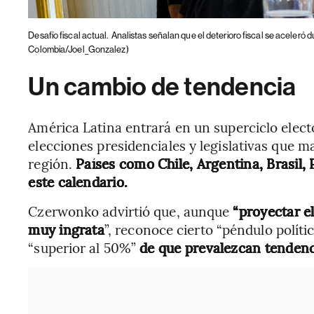
Desafío fiscal actual.
Analistas señalan que el deterioro fiscal se aceleró d
Colombia/Joel_Gonzalez)
Un cambio de tendencia
América Latina entrará en un superciclo electo
elecciones presidenciales y legislativas que 
región.
Países como Chile, Argentina, Brasil,
este calendario.
Czerwonko advirtió que, aunque
“proyectar e
muy ingrata
”, reconoce cierto “péndulo políti
“superior al 50%”
de que prevalezcan tenden