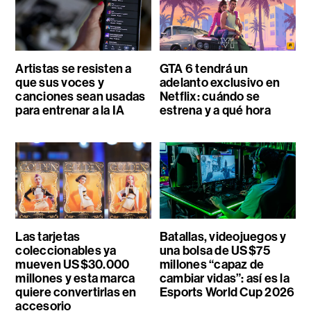
Artistas se resisten a
GTA 6 tendrá un
que sus voces y
adelanto exclusivo en
canciones sean usadas
Netflix: cuándo se
para entrenar a la IA
estrena y a qué hora
Las tarjetas
Batallas, videojuegos y
coleccionables ya
una bolsa de US$75
mueven US$30.000
millones “capaz de
millones y esta marca
cambiar vidas”: así es la
quiere convertirlas en
Esports World Cup 2026
accesorio