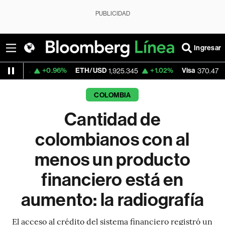
PUBLICIDAD
Ingresar
+0.96%
ETH/USD
+1.02%
Visa
+0.52%
1,925.345
370.47
COLOMBIA
Cantidad de
colombianos con al
menos un producto
financiero está en
aumento: la radiografía
El acceso al crédito del sistema financiero registró un