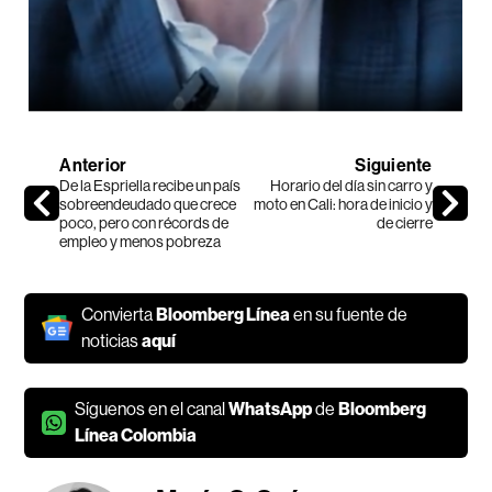
Anterior
Siguiente
De la Espriella recibe un país
Horario del día sin carro y
sobreendeudado que crece
moto en Cali: hora de inicio y
poco, pero con récords de
de cierre
empleo y menos pobreza
Convierta
Bloomberg Línea
en su fuente de
noticias
aquí
Síguenos en el canal
WhatsApp
de
Bloomberg
Línea Colombia