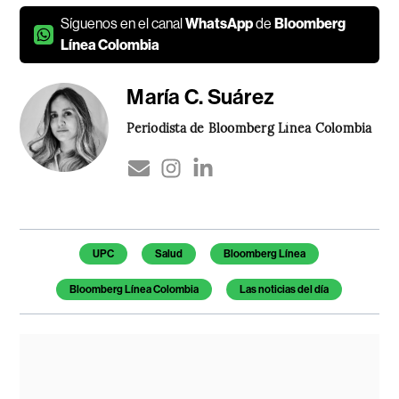
Síguenos en el canal
WhatsApp
de
Bloomberg
Línea Colombia
María C. Suárez
Periodista de Bloomberg Línea Colombia
Temas de este artículo
UPC
Salud
Bloomberg Línea
Bloomberg Línea Colombia
Las noticias del día