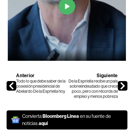
Anterior
Siguiente
Todo lo que debe saber de la
De la Espriella recibe un país
posesión presidencial de
sobreendeudado que crece
Abelardo De la Espriella hoy
poco, pero con récords de
empleo y menos pobreza
Convierta
Bloomberg Línea
en su fuente de
noticias
aquí