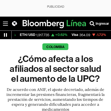
PUBLICIDAD
Ingresar
ETH/USD
+0.62%
Visa
-1.72%
MercadoLibr
1,917.735
364.09
COLOMBIA
¿Cómo afecta a los
afiliados al sector salud
el aumento de la UPC?
De acuerdo con ANIF, el ajuste decretado, además de
incrementar las presiones financieras, fragmentará la
prestación de servicios, aumentando los tiempos de
espera y generando dificultades para acceder a
medicamentos