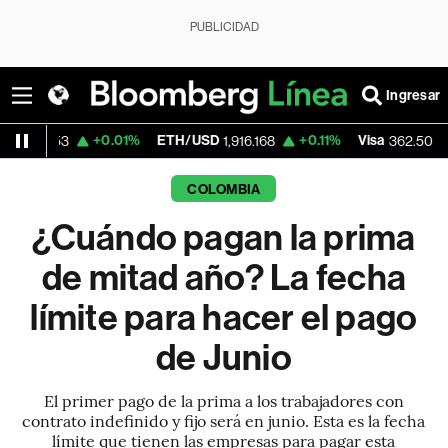
PUBLICIDAD
Ingresar
+0.01%
ETH/USD
+0.11%
Visa
-2.15%
1,916.168
362.50
COLOMBIA
¿Cuándo pagan la prima
de mitad año? La fecha
límite para hacer el pago
de Junio
El primer pago de la prima a los trabajadores con
contrato indefinido y fijo será en junio. Esta es la fecha
límite que tienen las empresas para pagar esta