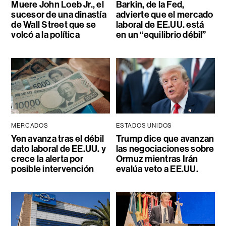
Muere John Loeb Jr., el
Barkin, de la Fed,
sucesor de una dinastía
advierte que el mercado
de Wall Street que se
laboral de EE.UU. está
volcó a la política
en un “equilibrio débil”
MERCADOS
ESTADOS UNIDOS
Yen avanza tras el débil
Trump dice que avanzan
dato laboral de EE.UU. y
las negociaciones sobre
crece la alerta por
Ormuz mientras Irán
posible intervención
evalúa veto a EE.UU.