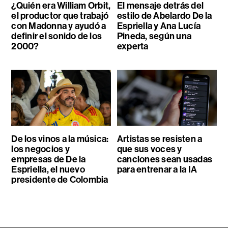
¿Quién era William Orbit,
El mensaje detrás del
el productor que trabajó
estilo de Abelardo De la
con Madonna y ayudó a
Espriella y Ana Lucía
definir el sonido de los
Pineda, según una
2000?
experta
De los vinos a la música:
Artistas se resisten a
los negocios y
que sus voces y
empresas de De la
canciones sean usadas
Espriella, el nuevo
para entrenar a la IA
presidente de Colombia