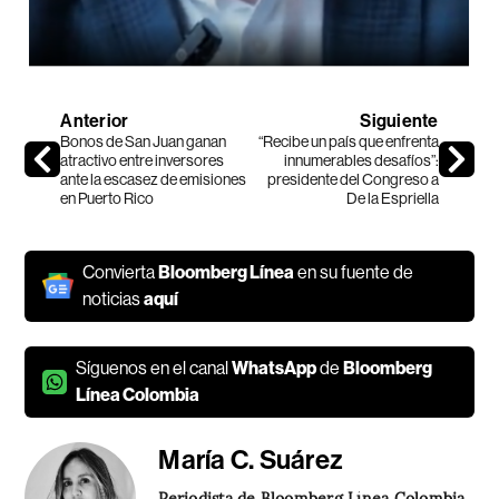
Anterior
Siguiente
Bonos de San Juan ganan
“Recibe un país que enfrenta
atractivo entre inversores
innumerables desafíos”:
ante la escasez de emisiones
presidente del Congreso a
en Puerto Rico
De la Espriella
Convierta
Bloomberg Línea
en su fuente de
noticias
aquí
Síguenos en el canal
WhatsApp
de
Bloomberg
Línea Colombia
María C. Suárez
Periodista de Bloomberg Línea Colombia