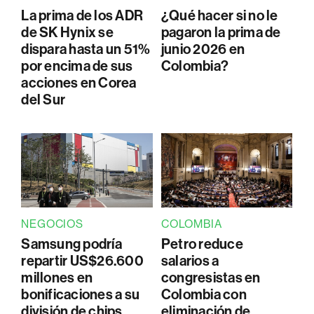
La prima de los ADR
¿Qué hacer si no le
de SK Hynix se
pagaron la prima de
dispara hasta un 51%
junio 2026 en
por encima de sus
Colombia?
acciones en Corea
del Sur
NEGOCIOS
COLOMBIA
Samsung podría
Petro reduce
repartir US$26.600
salarios a
millones en
congresistas en
bonificaciones a su
Colombia con
división de chips
eliminación de