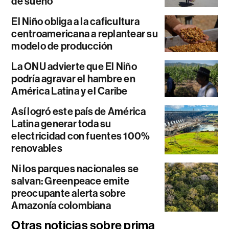
de sueño
El Niño obliga a la caficultura
centroamericana a replantear su
modelo de producción
La ONU advierte que El Niño
podría agravar el hambre en
América Latina y el Caribe
Así logró este país de América
Latina generar toda su
electricidad con fuentes 100%
renovables
Ni los parques nacionales se
salvan: Greenpeace emite
preocupante alerta sobre
Amazonía colombiana
Otras noticias sobre prima