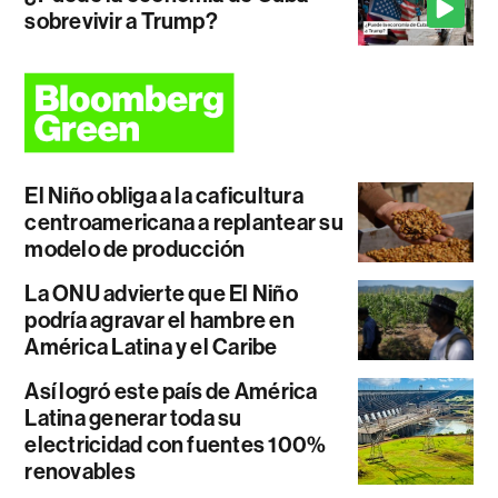
sobrevivir a Trump?
El Niño obliga a la caficultura
centroamericana a replantear su
modelo de producción
La ONU advierte que El Niño
podría agravar el hambre en
América Latina y el Caribe
Así logró este país de América
Latina generar toda su
electricidad con fuentes 100%
renovables