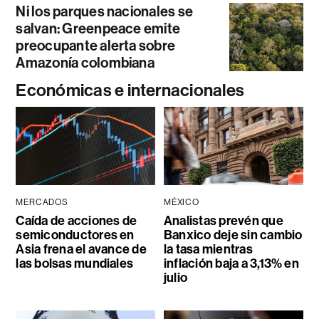
Ni los parques nacionales se
salvan: Greenpeace emite
preocupante alerta sobre
Amazonía colombiana
Económicas e internacionales
MERCADOS
MÉXICO
Caída de acciones de
Analistas prevén que
semiconductores en
Banxico deje sin cambio
Asia frena el avance de
la tasa mientras
las bolsas mundiales
inflación baja a 3,13% en
julio