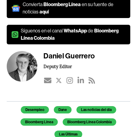
Convierta
Bloomberg Línea
en su fuente de
noticias
aquí
Síguenos en el canal
WhatsApp
de
Bloomberg
Línea Colombia
Daniel Guerrero
Deputy Editor
Temas de este artículo
Desempleo
Dane
Las noticias del día
Bloomberg Línea
Bloomberg Línea Colombia
Las Últimas