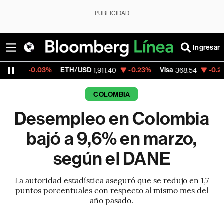
PUBLICIDAD
Ingresar
03%
ETH/USD
-0.23%
Visa
-0.28%
Mercad
1,911.40
368.54
COLOMBIA
Desempleo en Colombia
bajó a 9,6% en marzo,
según el DANE
La autoridad estadística aseguró que se redujo en 1,7
puntos porcentuales con respecto al mismo mes del
año pasado.