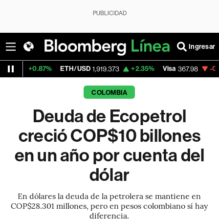
PUBLICIDAD
Ingresar
87%
ETH/USD
+2.35%
Visa
-0.44%
Merca
1,919.373
367.98
COLOMBIA
Deuda de Ecopetrol
creció COP$10 billones
en un año por cuenta del
dólar
En dólares la deuda de la petrolera se mantiene en
COP$28.301 millones, pero en pesos colombiano sí hay
diferencia.