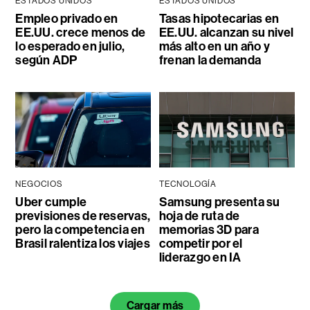
ESTADOS UNIDOS
ESTADOS UNIDOS
Empleo privado en
Tasas hipotecarias en
EE.UU. crece menos de
EE.UU. alcanzan su nivel
lo esperado en julio,
más alto en un año y
según ADP
frenan la demanda
NEGOCIOS
TECNOLOGÍA
Uber cumple
Samsung presenta su
previsiones de reservas,
hoja de ruta de
pero la competencia en
memorias 3D para
Brasil ralentiza los viajes
competir por el
liderazgo en IA
Cargar más