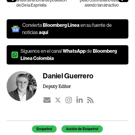
antes de la toma de posesión
peso colombiano está
de De la Espriella
siendo tan atractivo
Convierta
Bloomberg Línea
en su fuente de
noticias
aquí
Síguenos en el canal
WhatsApp
de
Bloomberg
Línea Colombia
Daniel Guerrero
Deputy Editor
Temas de este artículo
Ecopetrol
Acción de Ecopetrol