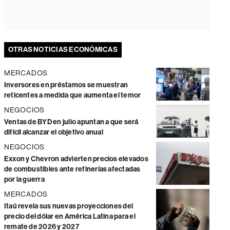
OTRAS NOTICIAS ECONÓMICAS
MERCADOS
Inversores en préstamos se muestran
reticentes a medida que aumenta el temor
NEGOCIOS
Ventas de BYD en julio apuntan a que será
difícil alcanzar el objetivo anual
NEGOCIOS
Exxon y Chevron advierten precios elevados
de combustibles ante refinerías afectadas
por la guerra
MERCADOS
Itaú revela sus nuevas proyecciones del
precio del dólar en América Latina para el
remate de 2026 y 2027