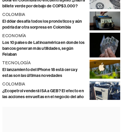
Dólar en Colombia no encuentra piso: ¿habrá
billete verde por debajo de COP$3.000?
COLOMBIA
El dólar desafía todos los pronósticos y aún
podría dar otra sorpresa en Colombia
ECONOMÍA
Los 10 países de Latinoamérica en donde los
bancos generan más utilidades, según
Felaban
TECNOLOGÍA
El lanzamiento del iPhone 18 está cerca y
estas son las últimas novedades
COLOMBIA
¿Ecopetrol venderá ISA a GEB? El efecto en
las acciones envueltas en el negocio del año