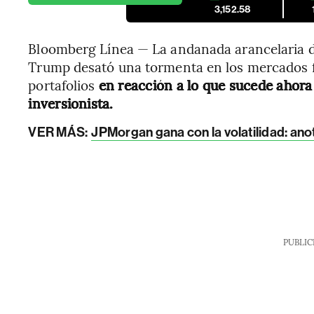
3,152.58
Bloomberg Línea — La andanada arancelaria d
Trump desató una tormenta en los mercados 
portafolios
en reacción a lo que sucede ahora 
inversionista.
VER MÁS:
JPMorgan gana con la volatilidad: anot
PUBLIC