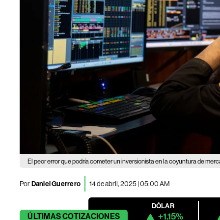
El peor error que podría cometer un inversionista en la coyuntura de mer
Por
Daniel Guerrero
14 de abril, 2025 | 05:00 AM
DÓLAR
+1.15%
ÚLTIMAS
COTIZACIONES