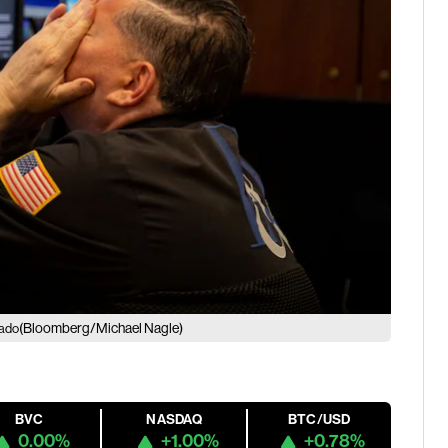
(Bloomberg/Michael Nagle)
cado
BVC
NASDAQ
BTC/USD
0.00%
+1.00%
+0.78%