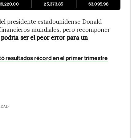
16,220.00
25,373.85
63,095.98
el presidente estadounidense Donald
financieros mundiales, pero recomponer
podría ser el peor error para un
ó resultados récord en el primer trimestre
IDAD