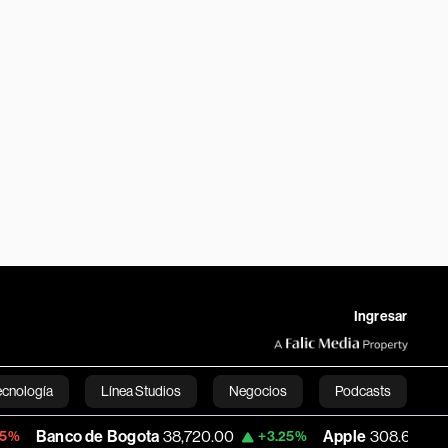
Ingresar
ecnología
Línea Studios
Negocios
Podcasts
 de Bogota
38,720.00
Apple
308.63
US
+3.25%
-7.53%
English