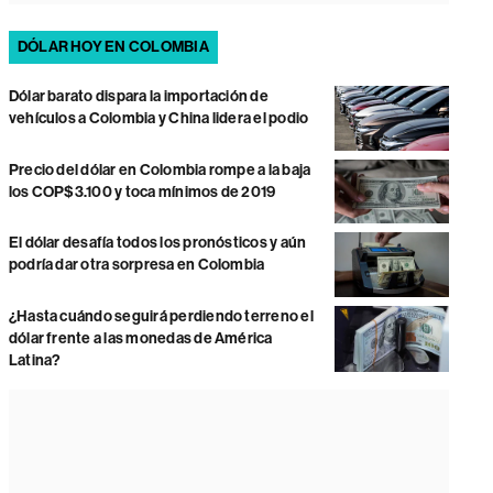
DÓLAR HOY EN COLOMBIA
Dólar barato dispara la importación de
vehículos a Colombia y China lidera el podio
Precio del dólar en Colombia rompe a la baja
los COP$3.100 y toca mínimos de 2019
El dólar desafía todos los pronósticos y aún
podría dar otra sorpresa en Colombia
¿Hasta cuándo seguirá perdiendo terreno el
dólar frente a las monedas de América
Latina?